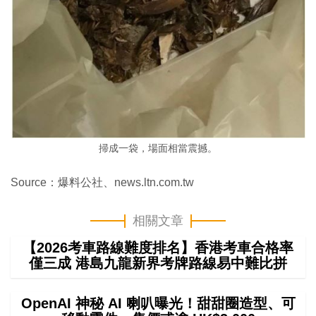
掃成一袋，場面相當震撼。
Source：爆料公社、news.ltn.com.tw
相關文章
【2026考車路線難度排名】香港考車合格率
僅三成 港島九龍新界考牌路線易中難比拼
OpenAI 神秘 AI 喇叭曝光！甜甜圈造型、可