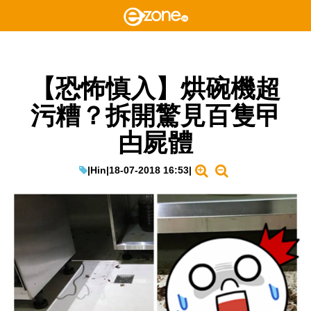
【恐怖慎入】烘碗機超
污糟？拆開驚見百隻曱
甴屍體
|
Hin
|
18-07-2018 16:53
|