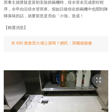
而事主就懷疑是當初安裝烘碗機時，排水管未完成密封程
序，令曱甴沿排水管而來。假如日後你在烘碗機中也聞到陣
陣臭味的話，就要留意是否由「小強」造成！
【精選消息】
有 680 萬會買大埔公屋嗎？網民：買嗰個都傻