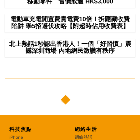
移動零件 售價或逾 HK$3,000
電動車充電閒置費貴電費10倍！拆隱藏收費
陷阱 學5招避伏攻略【附超時佔用收費表】
北上熱話1秒認出香港人！一個「好習慣」震
撼深圳商場 內地網民激讚有秩序
科技焦點
網絡生活
iPhone
網絡熱話