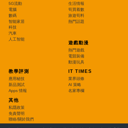
5G流動
生活情報
電腦
筍買着數
數碼
旅遊筍料
智能家居
熱門話題
科技
汽車
人工智能
遊戲動漫
熱門遊戲
電競裝備
動漫玩具
教學評測
IT TIMES
應用秘技
業界頭條
新品測試
AI 策略
Apps 情報
名家專欄
其他
私隱政策
免責聲明
聯絡/關於我們