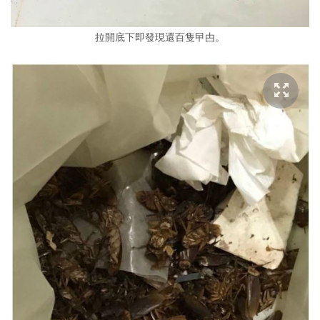
拉開底下即發現還百隻曱甴。