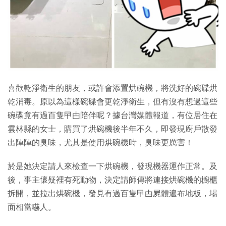
喜歡乾淨衛生的朋友，或許會添置烘碗機，將洗好的碗碟烘
乾消毒。原以為這樣碗碟會更乾淨衛生，但有沒有想過這些
碗碟竟有過百隻曱甴陪伴呢？據台灣媒體報道，有位居住在
雲林縣的女士，購買了烘碗機後半年不久，即發現廚戶散發
出陣陣的臭味，尤其是使用烘碗機時，臭味更厲害！
於是她決定請人來檢查一下烘碗機，發現機器運作正常。及
後，事主懷疑裡有死動物，決定請師傳將連接烘碗機的櫥櫃
拆開，並拉出烘碗機，發見有過百隻曱甴屍體遍布地板，場
面相當嚇人。