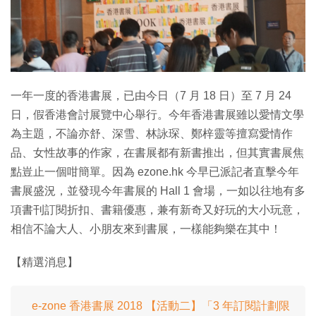
特集
一年一度的香港書展，已由今日（7 月 18 日）至 7 月 24
日，假香港會討展覽中心舉行。今年香港書展雖以愛情文學
為主題，不論亦舒、深雪、林詠琛、鄭梓靈等擅寫愛情作
品、女性故事的作家，在書展都有新書推出，但其實書展焦
點豈止一個咁簡單。因為 ezone.hk 今早已派記者直擊今年
書展盛況，並發現今年書展的 Hall 1 會場，一如以往地有多
項書刊訂閱折扣、書籍優惠，兼有新奇又好玩的大小玩意，
相信不論大人、小朋友來到書展，一樣能夠樂在其中！
【精選消息】
e-zone 香港書展 2018 【活動二】「3 年訂閱計劃限