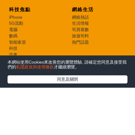
科技焦點
網絡生活
iPhone
網絡熱話
5G流動
生活情報
電腦
筍買着數
數碼
旅遊筍料
智能家居
熱門話題
科技
汽車
人工智能
本網站使用Cookies來改善您的瀏覽體驗, 請確定您同意及接受我
遊戲動漫
們的
私隱政策與使用條款
才繼續瀏覽。
熱門遊戲
在Google
電競裝備
同意及關閉
追蹤《e-zone》
動漫玩具
WhatsApp
Facebook
Threads
Copy
教學評測
IT TIMES
Link
應用秘技
業界頭條
新品測試
AI 策略
Apps 情報
名家專欄
其他
私隱政策