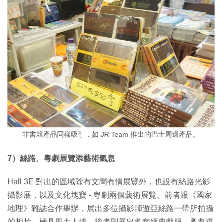
非書籍產品同樣吸引，如 JR Team 推出的巴士周邊產品。
7）絲路、粵劇展覽添藝術氣息
Hall 3E 對出的區域除有文間有情展覽外，也設有絲路光影
攝影展，以及文化塊寶 - 粵劇兩個藝術展覽。前者跟《國家
地理》雜誌合作舉辦，展出多位攝影師遊亞絲路一帶所拍攝
的相片，極具風土人情。後者則展出多套經典戲服、粵劇道