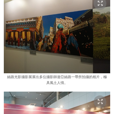
絲路光影攝影展展出多位攝影師遊亞絲路一帶所拍攝的相片，極
具風土人情。