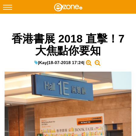
搜尋
香港書展 2018 直擊！7
Facebook
Instagram
大焦點你要知
科技焦點
網絡生活
|
Kay
|
18-07-2018 17:24
|
遊戲動漫
教學評測
EduTech
IT Times
生成式AI與雲端應用
Enterprise Digital Transformation