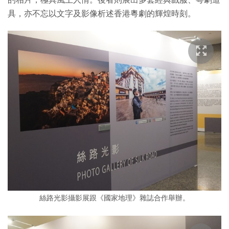
具，亦不忘以文字及影像析述香港粵劇的輝煌時刻。
絲路光影攝影展跟《國家地理》雜誌合作舉辦。