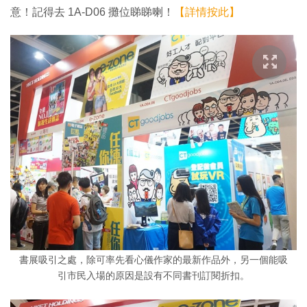
意！記得去 1A-D06 攤位睇睇喇！
【詳情按此】
書展吸引之處，除可率先看心儀作家的最新作品外，另一個能吸
引市民入場的原因是設有不同書刊訂閱折扣。