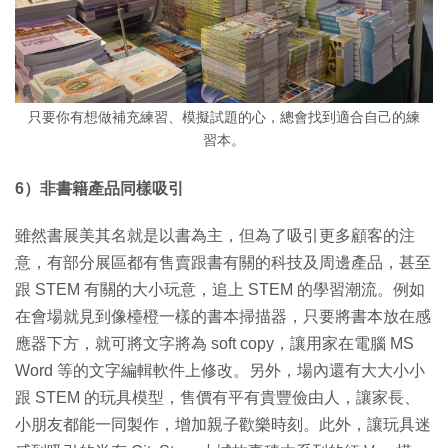
只要你有想做補充練習、模擬試題的心，總會找到適合自己的練
習本。
6）非書籍產品同樣吸引
雖然書展美其名就是以書為主，但為了吸引更多顧客的注
意，有部分展區都有售賣跟書有關的科技及周邊產品，甚至
跟 STEM 有關的大小玩意，追上 STEM 的學習潮流。例如
在會場就見到像檯橙一樣的書本掃描器，只要將書本放在感
應器下方，就可將文字將為 soft copy，讓用家在電腦 MS
Word 等的文字編輯軟件上修改。另外，場內還有大大小小
跟 STEM 的玩具模型，售價有平有貴豐儉由人，讓家長、
小朋友都能一同製作，增加親子歡樂時刻。此外，讓玩具迷