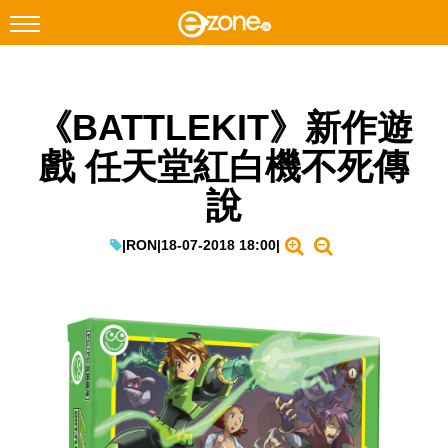
搜尋
《BATTLEKIT》新作遊
Facebook
Instagram
戲 任天堂紅白機不死傳
科技焦點
說
網絡生活
遊戲動漫
|
RON
|
18-07-2018 18:00
|
教學評測
EduTech
IT Times
生成式AI與雲端應用
Enterprise Digital Transformation