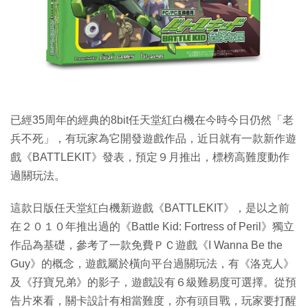
特集
已經35周年的經典的8bit任天堂紅白機在今時今日仍然「老
兵不死」，有玩家為它開發遊戲作品，近日就有一款新作遊
戲《BATTLEKIT》發表，預定９月推出，標榜高難度動作
過關玩法。
這款日版任天堂紅白機新遊戲《BATTLEKIT》，是以之前
在２０１０年推出過的《Battle Kid: Fortress of Peril》獨立
作品為基礎，參考了一款免費ＰＣ遊戲《I Wanna Be the
Guy》的概念，遊戲屬於橫向平台過關玩法，有《洛克人》
及《孖寶兄弟》的影子，遊戲設有６級難易度可選擇。從預
告片來看，關卡設計有相當難度，亦有頭目戰，玩家要打醒