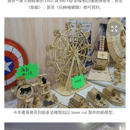
適合一家大細觀看的 DVD 及 Blu-ray 影碟都以優惠價發售，舊至
《龍貓》，新至《玩轉極樂園》都可買到。
今年書展都見到頗多這種類似以 laser cut 製作的紙模型。