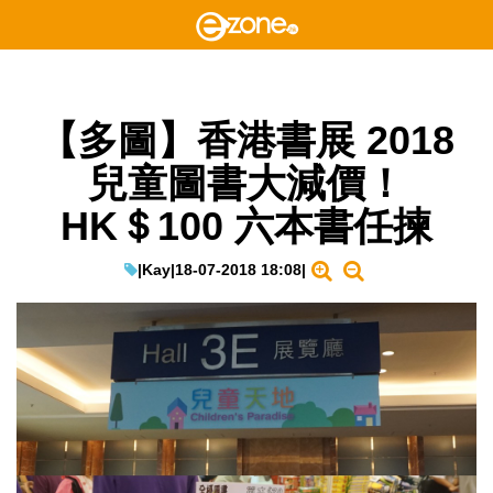
【多圖】香港書展 2018
兒童圖書大減價！
HK＄100 六本書任揀
|
Kay
|
18-07-2018 18:08
|