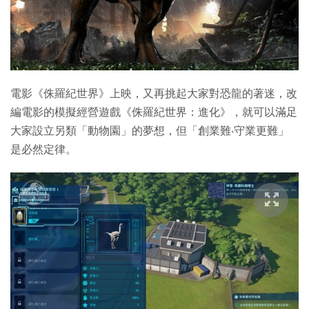
特集
電影《侏羅紀世界》上映，又再挑起大家對恐龍的著迷，改
編電影的模擬經營遊戲《侏羅紀世界：進化》，就可以滿足
大家設立另類「動物園」的夢想，但「創業難‧守業更難」
是必然定律。