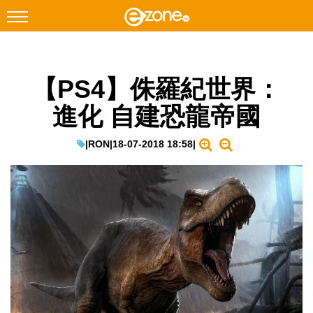
搜尋
【PS4】侏羅紀世界：
Facebook
Instagram
進化 自建恐龍帝國
科技焦點
網絡生活
|
RON
|
18-07-2018 18:58
|
遊戲動漫
教學評測
EduTech
IT Times
生成式AI與雲端應用
Enterprise Digital Transformation