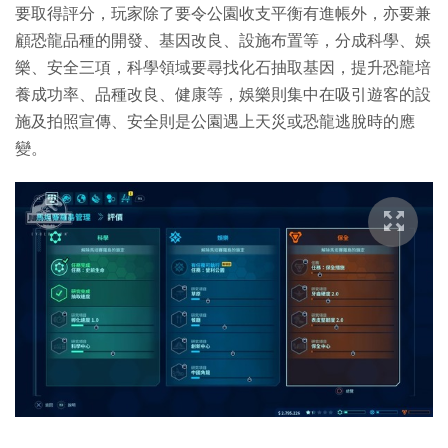
要取得評分，玩家除了要令公園收支平衡有進帳外，亦要兼
顧恐龍品種的開發、基因改良、設施布置等，分成科學、娛
樂、安全三項，科學領域要尋找化石抽取基因，提升恐龍培
養成功率、品種改良、健康等，娛樂則集中在吸引遊客的設
施及拍照宣傳、安全則是公園遇上天災或恐龍逃脫時的應
變。