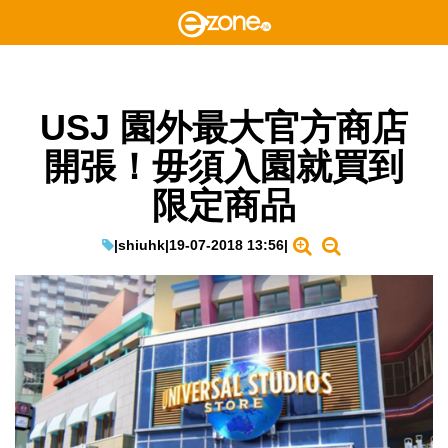
USJ 園外最大官方商店
開張！毋須入園就買到
限定商品
|
shiuhk
|
19-07-2018 13:56
|