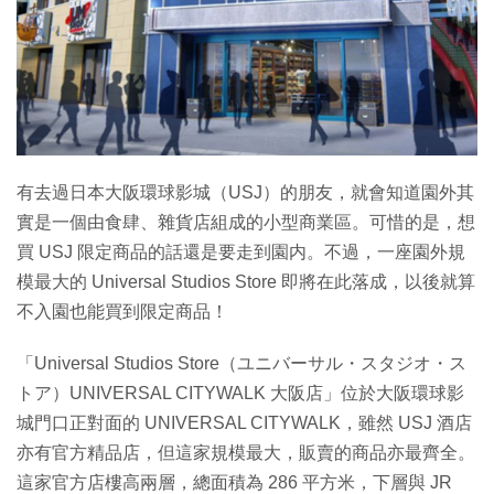
有去過日本大阪環球影城（USJ）的朋友，就會知道園外其
實是一個由食肆、雜貨店組成的小型商業區。可惜的是，想
買 USJ 限定商品的話還是要走到園内。不過，一座園外規
模最大的 Universal Studios Store 即將在此落成，以後就算
不入園也能買到限定商品！
「Universal Studios Store（ユニバーサル・スタジオ・ス
トア）UNIVERSAL CITYWALK 大阪店」位於大阪環球影
城門口正對面的 UNIVERSAL CITYWALK，雖然 USJ 酒店
亦有官方精品店，但這家規模最大，販賣的商品亦最齊全。
這家官方店樓高兩層，總面積為 286 平方米，下層與 JR