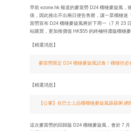
早前 ezone.hk 報道的麥當勞 D24 榴槤
係，因此推出不出兩日便告售罄，讓一眾榴槤迷
當勞宣布 D24 榴槤麥旋風將於下周一（7 月 2
站購買，更加推價值 HK$55 的終極特濃版榴槤
【精選消息】
麥當勞限定 D24 榴槤麥旋風試食！榴槤控
【精選消息】
【公審】在巴士上品嚐榴槤麥旋風舔舔脷 網
這次麥當勞的回歸版 D24 榴槤麥旋風，會於 7 月 