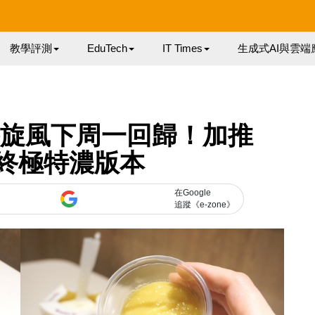
教學評測
EduTech
IT Times
生成式AI與雲端
槤麥旋風下周一回歸！加推
 終極特濃版本
在Google
追蹤《e-zone》