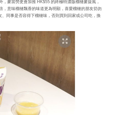
外，麥當勞更會加推 HK$55 的終極特濃版榴槤麥旋風，
出兩倍，意味榴槤飄香的味道更為明顯，喜愛榴槤的朋友切勿
朋好友、同事是否容得下榴槤味，否則買到回家或公司吃，換