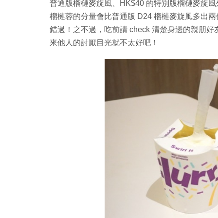
普通版榴槤麥旋風、HK$40 的特別版榴槤麥旋風
榴槤蓉的分量會比普通版 D24 榴槤麥旋風多
錯過！之不過，吃前請 check 清楚身邊的親
來他人的討厭目光就不太好吧！