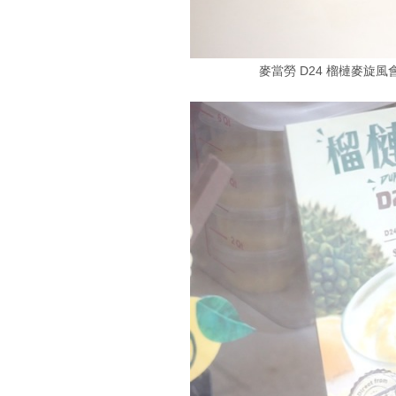
麥當勞 D24 榴槤麥旋風