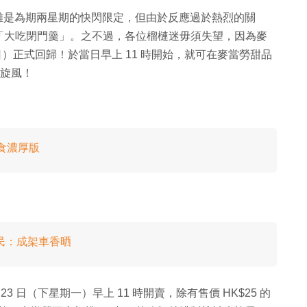
麥旋風，雖是為期兩星期的快閃限定，但由於反應過於熱烈的關
「大吃閉門羹」。之不過，各位榴槤迷毋須失望，因為麥
3 日）正式回歸！於當日早上 11 時開始，就可在麥當勞甜品
麥旋風！
必食濃厚版
民：成架車香晒
23 日（下星期一）早上 11 時開賣，除有售價 HK$25 的