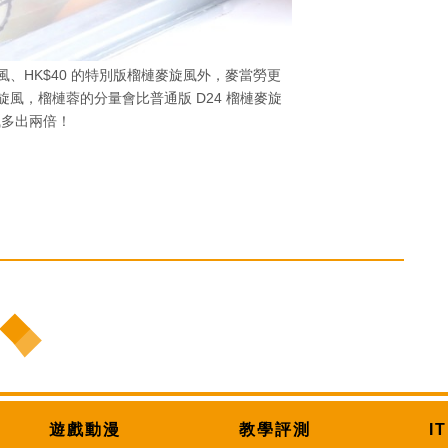
旋風、HK$40 的特別版榴槤麥旋風外，麥當勞更
麥旋風，榴槤蓉的分量會比普通版 D24 榴槤麥旋
風多出兩倍！
遊戲動漫
教學評測
I