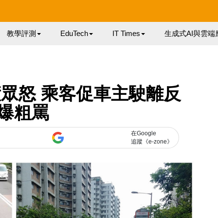
教學評測
EduTech
IT Times
生成式AI與雲端
站惹眾怒 乘客促車主駛離反
爆粗罵
在Google
追蹤《e-zone》