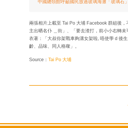
中國總領館呼籲國民放過玻璃海灘「玻璃石
兩張相片上載至 Tai Po 大埔 Facebook 
主出晒名仆 ＿街」、「要去渣打，前小小右轉
衣著：「大叔你架戰車夠溝女架啦, 唔使學 d 
齡、品味、同人格㗎」。
Source：
Tai Po 大埔