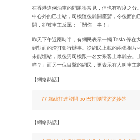
在香港違例泊車的問題很常見，但也有程度之分。日
中心外的巴士站，司機隨後離開座駕，令後面的
開，卻被車主反罵：「關你＿事！」
昨天下午近兩時半，有網民表示一輛 Tesla 
到對面的渣打銀行辦事。從網民上載的兩張相片可見
未能埋站，最後男司機跟一名女乘客上車離去。
咩？」而另一位目擊的網民，更表示有人叫車主
【網絡熱話】
77 歲絲打連登開 po 巴打賤問婆婆妙答
【網絡熱話】