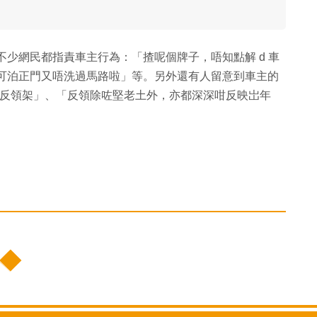
」
群組後，不少網民都指責車主行為：「揸呢個牌子，唔知點解 d 車
未可泊正門又唔洗過馬路啦」等。另外還有人留意到車主的
後生反領架」、「反領除咗堅老土外，亦都深深咁反映岀年