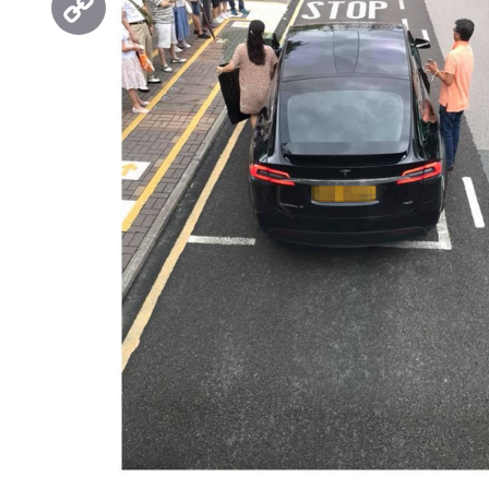
Copy
Link