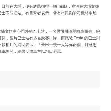
前在大埔，便有網民拍得一輛 Tesla，竟泊在大埔文娛
巴士不能埋站。有目擊者表示，曾有巿民勸喻司機將車駛
停在大埔文娛中心門外的巴士站，一名男司機隨即離車而去，跑
，當時巴士站有多名乘客排隊，而尾隨 Tesla 的巴士則
上載相片的網民表示：「全巴士幾十人等你兩個，好意思
將車駛開，結果反遭車主以粗口辱罵。