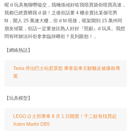
呢 d 玩具無聊嘢嗌交，我哋係傾好咗我唔買袋佢唔買高達，
我都已經賣晒我 d 袋！之後佢話要 4 櫃全賣比某個宅男
fd，開人 25 萬連大櫃，但 d fd 唔接，呢架開到 15 萬仲同
朋友傾緊，佢話一定要放比熟人好好『照顧』d 玩具。我想
問有咩辧法叫佢拿拿臨掉晒佢？見到眼怨！」
【網絡熱話】
Tesla 停泊巴士站惹眾怒 乘客促車主駛離反被爆粗辱
罵
【玩具模型】
LEGO 占士邦專車 8 月 1 日開賣！千二蚊有找買起
Aston Martin DB5