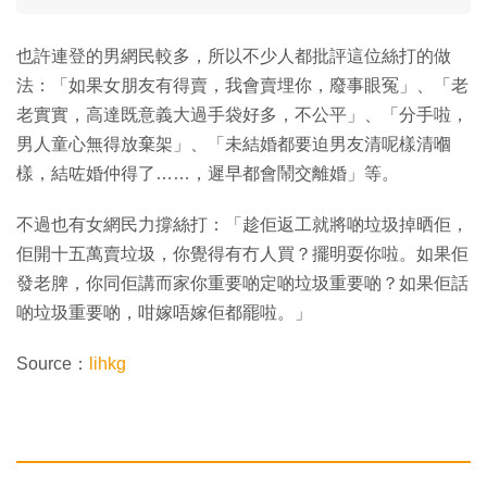
也許連登的男網民較多，所以不少人都批評這位絲打的做
法：「如果女朋友有得賣，我會賣埋你，廢事眼冤」、「老
老實實，高達既意義大過手袋好多，不公平」、「分手啦，
男人童心無得放棄架」、「未結婚都要迫男友清呢樣清嗰
樣，結咗婚仲得了……，遲早都會鬧交離婚」等。
不過也有女網民力撐絲打：「趁佢返工就將啲垃圾掉晒佢，
佢開十五萬賣垃圾，你覺得有冇人買？擺明耍你啦。如果佢
發老脾，你同佢講而家你重要啲定啲垃圾重要啲？如果佢話
啲垃圾重要啲，咁嫁唔嫁佢都罷啦。」
Source：
lihkg