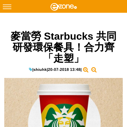
搜尋
麥當勞 Starbucks 共同
Facebook
Instagram
研發環保餐具！合力齊
科技焦點
「走塑」
網絡生活
遊戲動漫
|
shiuhk
|
20-07-2018 13:48
|
教學評測
EduTech
IT Times
生成式AI與雲端應用
Enterprise Digital Transformation