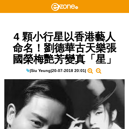
4 顆小行星以香港藝人
命名！劉德華古天樂張
國榮梅艷芳變真「星」
|
Siu Yeung
|
20-07-2018 20:01
|