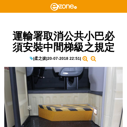
運輸署取消公共小巴必
須安裝中間梯級之規定
|
柔之拔
|
20-07-2018 22:51
|