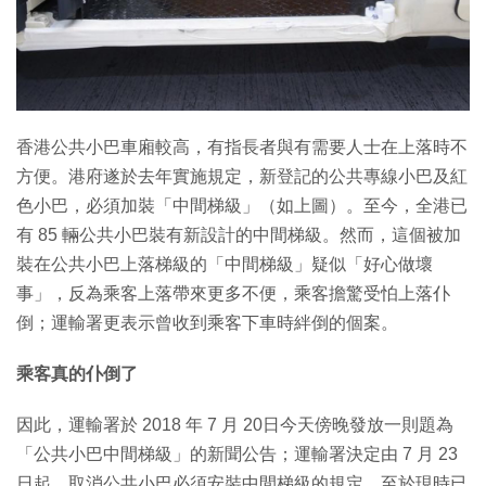
香港公共小巴車廂較高，有指長者與有需要人士在上落時不
方便。港府遂於去年實施規定，新登記的公共專線小巴及紅
色小巴，必須加裝「中間梯級」（如上圖）。至今，全港已
有 85 輛公共小巴裝有新設計的中間梯級。然而，這個被加
裝在公共小巴上落梯級的「中間梯級」疑似「好心做壞
事」，反為乘客上落帶來更多不便，乘客擔驚受怕上落仆
倒；運輸署更表示曾收到乘客下車時絆倒的個案。
乘客真的仆倒了
因此，運輸署於 2018 年 7 月 20日今天傍晚發放一則題為
「公共小巴中間梯級」的新聞公告；運輸署決定由 7 月 23
日起，取消公共小巴必須安裝中間梯級的規定。至於現時已