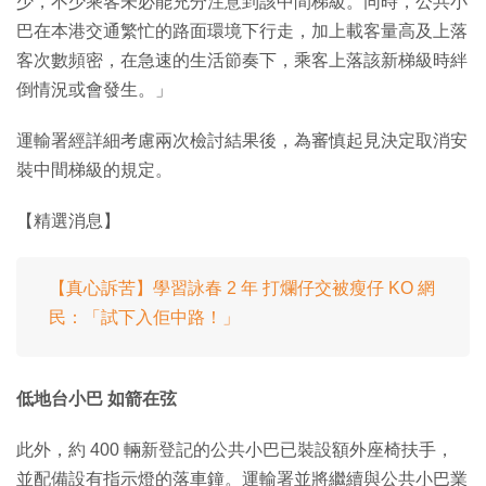
少，不少乘客未必能充分注意到該中間梯級。同時，公共小
巴在本港交通繁忙的路面環境下行走，加上載客量高及上落
客次數頻密，在急速的生活節奏下，乘客上落該新梯級時絆
倒情況或會發生。」
運輸署經詳細考慮兩次檢討結果後，為審慎起見決定取消安
裝中間梯級的規定。
【精選消息】
【真心訴苦】學習詠春 2 年 打爛仔交被瘦仔 KO 網
民：「試下入佢中路！」
低地台小巴 如箭在弦
此外，約 400 輛新登記的公共小巴已裝設額外座椅扶手，
並配備設有指示燈的落車鐘。運輸署並將繼續與公共小巴業