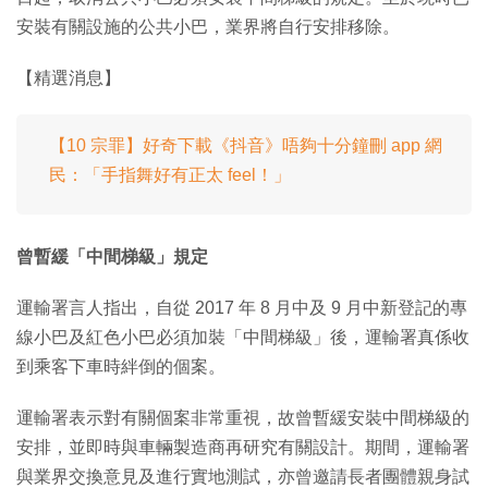
安裝有關設施的公共小巴，業界將自行安排移除。
【精選消息】
【10 宗罪】好奇下載《抖音》唔夠十分鐘刪 app 網
民：「手指舞好有正太 feel！」
曾暫緩「中間梯級」規定
運輸署言人指出，自從 2017 年 8 月中及 9 月中新登記的專
線小巴及紅色小巴必須加裝「中間梯級」後，運輸署真係收
到乘客下車時絆倒的個案。
運輸署表示對有關個案非常重視，故曾暫緩安裝中間梯級的
安排，並即時與車輛製造商再研究有關設計。期間，運輸署
與業界交換意見及進行實地測試，亦曾邀請長者團體親身試