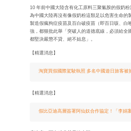
10 年前中國大陸含有化工原料三聚氰胺的假奶
為中國大陸再沒有像假奶粉這類足以危害生命的
製造假瘋狗症疫苗及百白破疫苗（即百日咳、白
強，都狠批此舉「突破人的道德底線，必須給全國人
都堅決嚴懲不貸、絕不姑息」。
【精選消息】
淘寶買假國際駕駛執照 多名中國遊日旅客被
【精選消息】
假比亞迪高層簽署阿仙奴合作協定！「李娟案件」