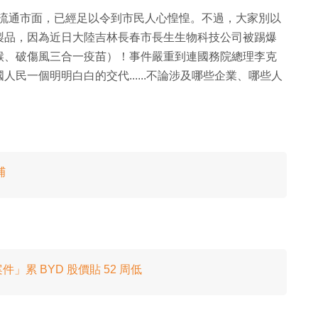
粉流通市面，已經足以令到市民人心惶惶。不過，大家別以
製品，因為近日大陸吉林長春市長生生物科技公司被踢爆
喉、破傷風三合一疫苗）！事件嚴重到連國務院總理李克
民一個明明白白的交代......不論涉及哪些企業、哪些人
捕
累 BYD 股價貼 52 周低