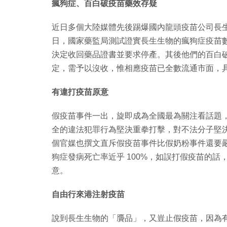
瘋狗症、百白破疫苗藥效存疑
近日多個大陸媒體先後踢爆國內龍頭疫苗公司長生生
日，國家藥監局測試證實長生生物的瘋狗症疫苗數
決定收回藥品證書並要求停產。其後他們的百白
定，需予以沒收，惟相應疫苗已全數流通市面，
有違打疫苗原意
假疫苗事件一出，旋即成為全國最為關注看話題
全的違法犯罪行為堅決重拳打擊，對不法分子堅
個官媒也撰文直斥假疫苗事件比假奶粉事件還要
狗症發病死亡率近乎 100%，如誤打假疫苗的
意。
自由行來港注射疫苗
說到長生生物的「贗品」，又豈止假疫苗，因為