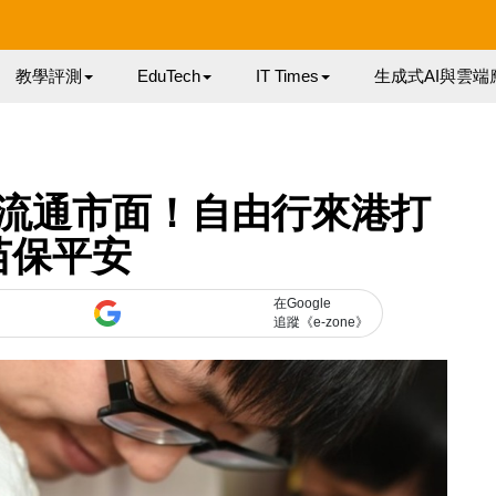
教學評測
EduTech
IT Times
生成式AI與雲端
流通市面！自由行來港打
苗保平安
在Google
追蹤《e-zone》