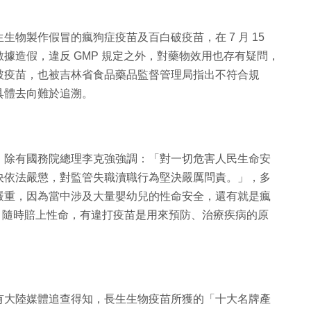
物製作假冒的瘋狗症疫苗及百白破疫苗，在 7 月 15
據造假，違反 GMP 規定之外，對藥物效用也存有疑問，
破疫苗，也被吉林省食品藥品監督管理局指出不符合規
具體去向難於追溯。
，除有國務院總理李克強強調：「對一切危害人民生命安
決依法嚴懲，對監管失職瀆職行為堅決嚴厲問責。」，多
嚴重，因為當中涉及大量嬰幼兒的性命安全，還有就是瘋
話，隨時賠上性命，有違打疫苗是用來預防、治療疾病的原
有大陸媒體追查得知，長生生物疫苗所獲的「十大名牌產