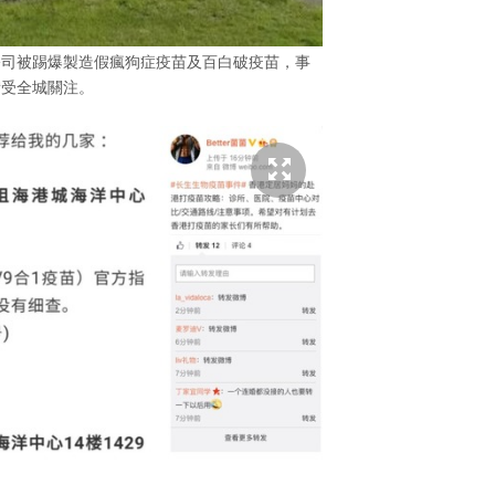
公司被踢爆製造假瘋狗症疫苗及百白破疫苗，事
備受全城關注。