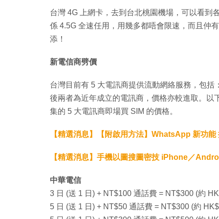
台灣 4G 上網卡，去到台北桃園機場，可以看到
係 4.5G 全速任用，用幾多都唔會限速，而且
添！
新電信商劈價
台灣目前有 5 大電訊商提供流動網絡服務，包
後兩者為近年成立的電訊商，價格亦較進取。以下為 ez
集的 5 大電訊商即場買 SIM 的價格。
【精選消息】【附啟用方法】WhatsApp 新功能
【精選消息】手機以圖搜圖密技 iPhone／Androi
中華電信
3 日 (送 1 日) + NT$100 通話費 = NT$300 (約 HK
5 日 (送 1 日) + NT$50 通話費 = NT$300 (約 HK$