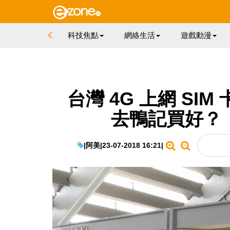
科技焦點
網絡生活
遊戲動漫
台灣 4G 上網 S
去鴨記買好？（
|
阿美
|
23-07-2018 16:21
|