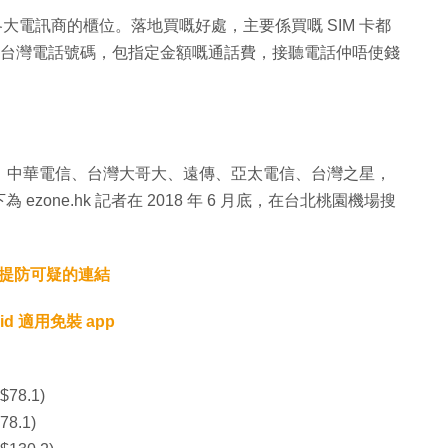
各大電訊商的櫃位。落地買嘅好處，主要係買嘅 SIM 卡都
仲有台灣電話號碼，包指定金額嘅通話費，接聽電話仲唔使錢
括：中華電信、台灣大哥大、遠傳、亞太電信、台灣之星，
one.hk 記者在 2018 年 6 月底，在台北桃園機場搜
 提防可疑的連結
d 適用免裝 app
$78.1)
78.1)