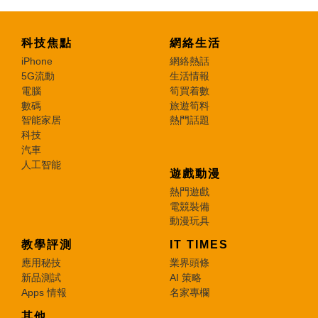
科技焦點
網絡生活
iPhone
網絡熱話
5G流動
生活情報
電腦
筍買着數
數碼
旅遊筍料
智能家居
熱門話題
科技
汽車
人工智能
遊戲動漫
熱門遊戲
電競裝備
動漫玩具
教學評測
IT TIMES
應用秘技
業界頭條
新品測試
AI 策略
Apps 情報
名家專欄
其他