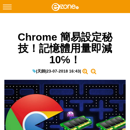
搜尋
Chrome 簡易設定秘
Facebook
Instagram
技！記憶體用量即減
科技焦點
10℅！
網絡生活
遊戲動漫
|
天師
|
23-07-2018 16:43
|
教學評測
EduTech
IT Times
生成式AI與雲端應用
Enterprise Digital Transformation