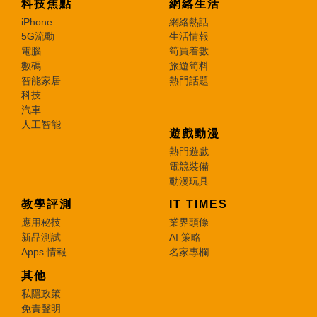
科技焦點
網絡生活
iPhone
網絡熱話
5G流動
生活情報
電腦
筍買着數
數碼
旅遊筍料
智能家居
熱門話題
科技
汽車
人工智能
遊戲動漫
熱門遊戲
電競裝備
動漫玩具
教學評測
IT TIMES
應用秘技
業界頭條
新品測試
AI 策略
Apps 情報
名家專欄
其他
私隱政策
免責聲明