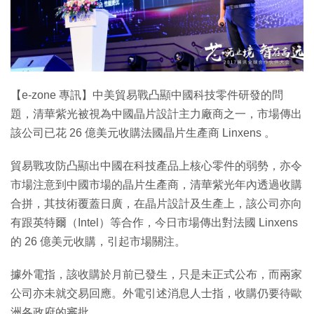
特集
【e-zone 專訊】中美貿易戰凸顯中國科技零件研發的問
題，清華紫光被視為中國晶片設計主力廠商之一，市場傳出
該公司已花 26 億美元收購法國晶片生產商 Linxens 。
貿易戰攻防凸顯出中國在科技產品上核心零件的弱勢，亦令
市場注意到中國市場的晶片生產商，清華紫光年內透過收購
合拼，其技術覆蓋日廣，在晶片設計及生產上，該公司亦向
有跟英特爾（Intel）等合作，今日市場傳出對法國 Linxens
的 26 億美元收購，引起市場關注。
據外電指，該收購於月前已發生，只是未正式公布，而兩家
公司亦未就交易回應。外電引述消息人士指，收購仍要待歐
洲各政府的審批。