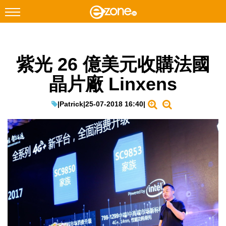
搜尋
紫光 26 億美元收購法國
Facebook
Instagram
晶片廠 Linxens
科技焦點
網絡生活
|
Patrick
|
25-07-2018 16:40
|
遊戲動漫
教學評測
EduTech
IT Times
生成式AI與雲端應用
Enterprise Digital Transformation