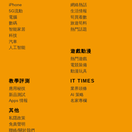
iPhone
網絡熱話
5G流動
生活情報
電腦
筍買着數
數碼
旅遊筍料
智能家居
熱門話題
科技
汽車
人工智能
遊戲動漫
熱門遊戲
電競裝備
動漫玩具
教學評測
IT TIMES
應用秘技
業界頭條
新品測試
AI 策略
Apps 情報
名家專欄
其他
私隱政策
免責聲明
聯絡/關於我們