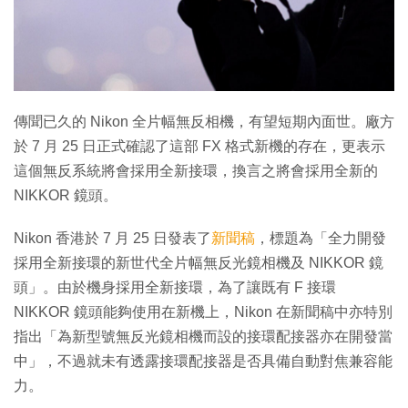
傳聞已久的 Nikon 全片幅無反相機，有望短期內面世。廠方
於 7 月 25 日正式確認了這部 FX 格式新機的存在，更表示
這個無反系統將會採用全新接環，換言之將會採用全新的
NIKKOR 鏡頭。
Nikon 香港於 7 月 25 日發表了
新聞稿
，標題為「全力開發
採用全新接環的新世代全片幅無反光鏡相機及 NIKKOR 鏡
頭」。由於機身採用全新接環，為了讓既有 F 接環
NIKKOR 鏡頭能夠使用在新機上，Nikon 在新聞稿中亦特別
指出「為新型號無反光鏡相機而設的接環配接器亦在開發當
中」，不過就未有透露接環配接器是否具備自動對焦兼容能
力。