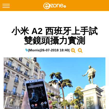
搜尋
小米 A2 西班牙上手試
Facebook
Instagram
雙鏡頭攝力實測
科技焦點
網絡生活
|
Morris
|
26-07-2018 18:40
|
遊戲動漫
教學評測
EduTech
IT Times
生成式AI與雲端應用
Enterprise Digital Transformation