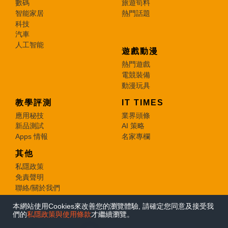
數碼
旅遊筍料
智能家居
熱門話題
科技
汽車
人工智能
遊戲動漫
熱門遊戲
電競裝備
動漫玩具
教學評測
IT TIMES
應用秘技
業界頭條
新品測試
AI 策略
Apps 情報
名家專欄
其他
私隱政策
免責聲明
聯絡/關於我們
本網站使用Cookies來改善您的瀏覽體驗, 請確定您同意及接受我
© 2026 e-zone. All Rights Reserved.
們的
私隱政策與使用條款
才繼續瀏覽。