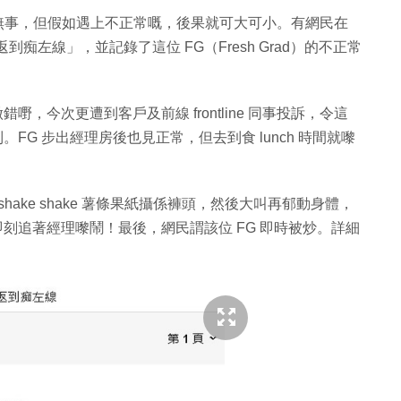
就無事，但假如遇上不正常嘅，後果就可大可小。有網民在
返到痴左線」，並記錄了這位 FG（Fresh Grad）的不正常
嘢，今次更遭到客戶及前線 frontline 同事投訴，令這
FG 步出經理房後也見正常，但去到食 lunch 時間就嚟
shake shake 薯條果紙攝係褲頭，然後大叫再郁動身體，
即刻追著經理嚟鬧！最後，網民謂該位 FG 即時被炒。詳細