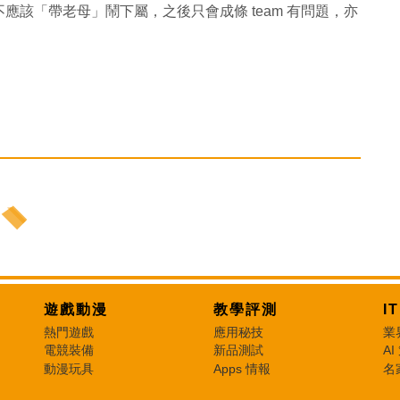
該「帶老母」鬧下屬，之後只會成條 team 有問題，亦
遊戲動漫
教學評測
I
熱門遊戲
應用秘技
業
電競裝備
新品測試
AI
動漫玩具
Apps 情報
名