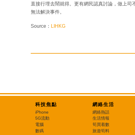
直接行埋去鬧就得。更有網民認真討論，做上司不應
無法解決事件。
Source：
LIHKG
科技焦點
網絡生活
iPhone
網絡熱話
5G流動
生活情報
電腦
筍買着數
數碼
旅遊筍料