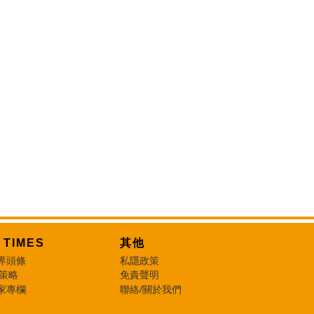
T TIMES
其他
界頭條
私隱政策
 策略
免責聲明
家專欄
聯絡/關於我們