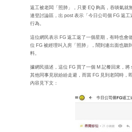
返工被老闆「照肺」，只要 EQ 夠高，吞啖氣
連登討論區，出 post 表示「今日公司個 FG 返工
行為。
這位網民表示 FG 返工返了一個星期，有時也會做錯
位 FG 被經理叫入房「照肺」，鬧到連出面也聽到。
料。
據網民描述，這位 FG 買了一個 M 記餐回來，將 
其他同事見狀紛紛走避，而當 FG 見到老闆時，
內容見下文：