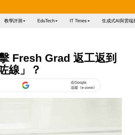
教學評測
EduTech
IT Times
生成式AI與雲端
Fresh Grad 返工返到
咗線」？
在Google
追蹤《e-zone》