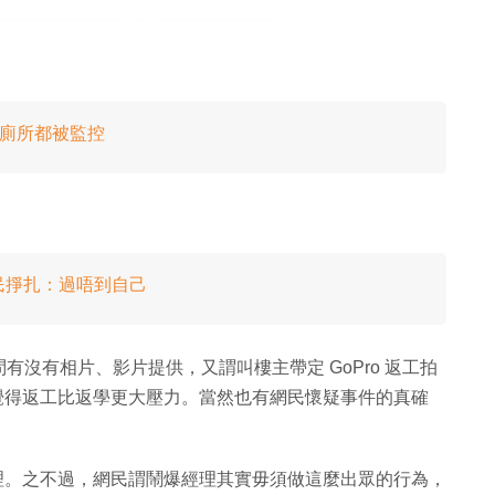
去廁所都被監控
咗？網民掙扎：過唔到自己
沒有相片、影片提供，又謂叫樓主帶定 GoPro 返工拍
是覺得返工比返學更大壓力。當然也有網民懷疑事件的真確
經理。之不過，網民謂鬧爆經理其實毋須做這麼出眾的行為，