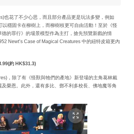
ures)也花了不少心思，而且部分產品更是玩法多變，例如
ow 的魔法飛車可以穩固卡在柳樹上，而柳樹枝更可自由活動！至於《怪
華德的罪行》的場景模型作為主打，搶先預覽新戲的情
’s Case of Magical Creatures 中的紐特皮箱更內
3.99(約 HK$31.3)
figures)，除了有《怪獸與牠們的產地》新登場的主角葛林戴
麗及榮恩。此外，還有多比、鄧不利多校長、佛地魔等角