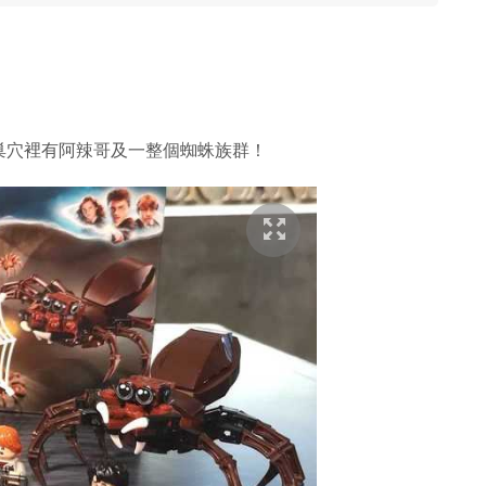
巢穴裡有阿辣哥及一整個蜘蛛族群！