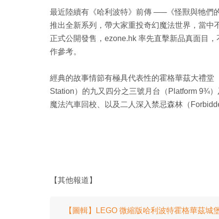
最近陸續有《哈利波特》前傳 —─《怪獸與牠們的
推出全新系列，帶大家重投奇幻魔法世界，當中不乏經
正式公開發售，ezone.hk 率先直擊新品真
作參考。
經典的故事情節有極具代表性的霍格華茲大禮堂（Hogwart
Station）的九又四分之三號月台（Platform 9
魔法汽車回校、以及二人深入禁忌森林（Forbidde
【其他報道】
【圖輯】LEGO 微縮版哈利波特霍格華茲城堡 逾