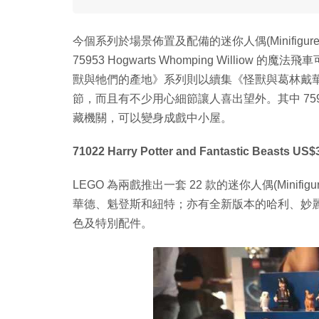
今個系列於場景佈置及配備的迷你人偶(Minifig
75953 Hogwarts Whomping Willi
獸與牠們的產地》系列則以續集《怪獸與葛林戴
節，而且有不少用心細節讓人喜出望外。其中 75952 Newt
藏機關，可以變身成戲中小屋。
71022 Harry Potter and Fantastic Beasts US$
LEGO 為兩戲推出一套 22 款的迷你人偶(Mini
華德、魁登斯和紐特；亦有全新版本的哈利、妙
色及特別配件。