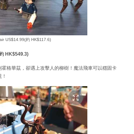
Lair US$14.99(約 HK$117.6)
約 HK$549.3)
到霍格華茲，卻遇上攻擊人的柳樹！魔法飛車可以穩固卡
現！