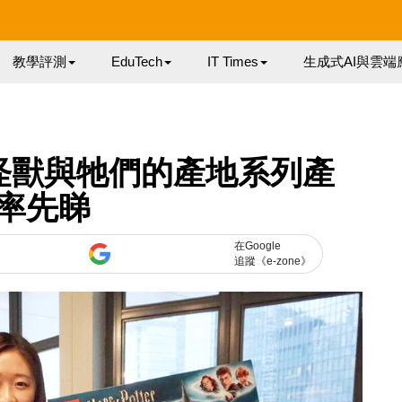
教學評測
EduTech
IT Times
生成式AI與雲端
．怪獸與牠們的產地系列產
率先睇
在Google
追蹤《e-zone》