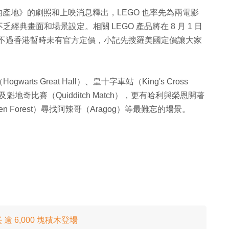
產地》的劇照和上映消息釋出，LEGO 也率先為兩電影
典畫面和場景設定。相關 LEGO 產品將在 8 月 1 日
面目，不過香港暫時未有官方定價，小記先搜羅美國定價讓大家
s Great Hall）、皇十字車站（King's Cross
¾）及魁地奇比賽（Quidditch Match），更有哈利與榮恩開著
n Forest）尋找阿辣哥（Aragog）等最難忘的場景。
 6,000 塊積木登場