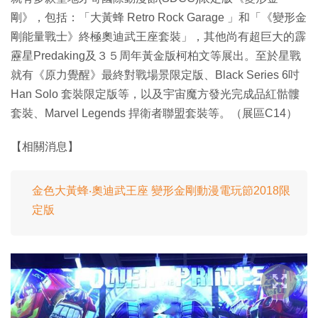
剛》，包括：「大黃蜂 Retro Rock Garage 」和「《變形金
剛能量戰士》終極奧迪武王座套裝」，其他尚有超巨大的霹
靂星Predaking及３５周年黃金版柯柏文等展出。至於星戰
就有《原力覺醒》最終對戰場景限定版、Black Series 6吋
Han Solo 套裝限定版等，以及宇宙魔方發光完成品紅骷髏
套裝、Marvel Legends 捍衛者聯盟套裝等。（展區C14）
【相關消息】
金色大黃蜂‧奧迪武王座 變形金剛動漫電玩節2018限
定版