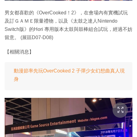
男女都喜歡的《OverCooked！2》，在會場內有實機試玩
及訂ＧＡＭＥ限量禮物，以及《太鼓之達人Nintendo
Switch版》的Hori 專用版本太鼓與鼓棒組合試玩，經過不妨
留意。 (展區D07-D08)
【相關消息】
動漫節率先玩OverCooked 2 子彈少女幻想曲真人現
身