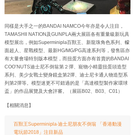
同樣是大手之一的BANDAI NAMCO今年亦是令人注目，
TAMASHII NATION及GUNPLA兩大展區各有重量級新玩具
模型展出，例如Superminipla百獸王、新龍珠角色系列、幪
面超人、星戰模型、最新HG/MG/PG高達系列等，發售區亦
有大量會場特別版本模型，而扭蛋方面亦有首賣的BANDAI
COO’NUTS迪士尼不倒翁第２彈、寵物小精靈扭蛋頭造型
系列、美少女戰士變身鏡盒第2彈、迪士尼卡通人物造型系
列第2彈等。模型迷更不可錯過的是「高達模型製作家環球
盃」的作品展覽及大會評審。（展區B02、B03、C01）
【相關消息】
百獸王Superminipla‧迪士尼朋友不倒翁 「香港動漫
電玩節2018」注目新品