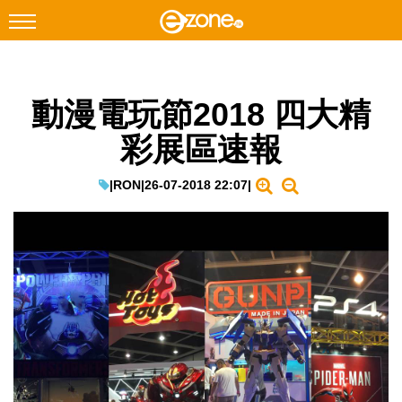
搜尋
動漫電玩節2018 四大精
Facebook
Instagram
彩展區速報
科技焦點
網絡生活
|
RON
|
26-07-2018 22:07
|
遊戲動漫
教學評測
EduTech
IT Times
生成式AI與雲端應用
Enterprise Digital Transformation