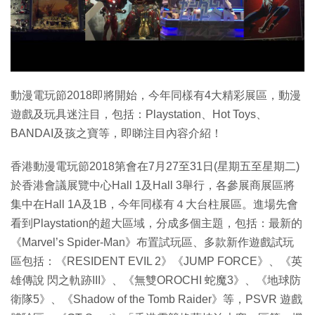
特集
動漫電玩節2018即將開始，今年同樣有4大精彩展區，動漫
遊戲及玩具迷注目，包括：Playstation、Hot Toys、
BANDAI及孩之寶等，即睇注目內容介紹！
香港動漫電玩節2018第會在7月27至31日(星期五至星期二)
於香港會議展覽中心Hall 1及Hall 3舉行，各參展商展區將
集中在Hall 1A及1B，今年同樣有４大台柱展區。進場先會
看到Playstation的超大區域，分成多個主題，包括：最新的
《Marvel’s Spider-Man》布置試玩區、多款新作遊戲試玩
區包括：《RESIDENT EVIL 2》《JUMP FORCE》、《英
雄傳說 閃之軌跡III》、《無雙OROCHI 蛇魔3》、《地球防
衛隊5》、《Shadow of the Tomb Raider》等，PSVR 遊戲