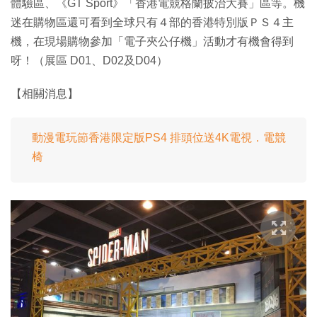
體驗區、《GT Sport》「香港電競格蘭披治大賽」區等。機
迷在購物區還可看到全球只有４部的香港特別版ＰＳ４主
機，在現場購物參加「電子夾公仔機」活動才有機會得到
呀！（展區 D01、D02及D04）
【相關消息】
動漫電玩節香港限定版PS4 排頭位送4K電視．電競
椅