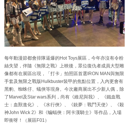
每年動漫節都會排隊逼爆的Hot Toys展區，今年亦沒有令粉
絲失望，伴隨《無限之戰》上映後，眾位復仇者成員大型雕
像都有在展區出現，「打卡」拍照區首選IRON MAN與無限
手套及無限之戰版Hulkbuster裝甲的焦點位置，入內更會有
黑豹、蜘蛛仔、蟻俠等現身。今次廠商展出不少新人偶，除
了Marvel及Star wars系列，尚有《維尼與我》、《鐵血戰
士：血獸進化》、《水行俠》、《銃夢：戰鬥天使》、《殺
神John Wick 2》和《蝙蝠俠：阿卡漢騎士》等作品，入場
即衝呀！（展區F01）