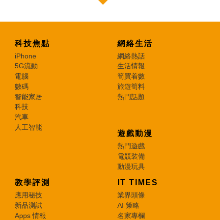
科技焦點
網絡生活
iPhone
網絡熱話
5G流動
生活情報
電腦
筍買着數
數碼
旅遊筍料
智能家居
熱門話題
科技
汽車
人工智能
遊戲動漫
熱門遊戲
電競裝備
動漫玩具
教學評測
IT TIMES
應用秘技
業界頭條
新品測試
AI 策略
Apps 情報
名家專欄