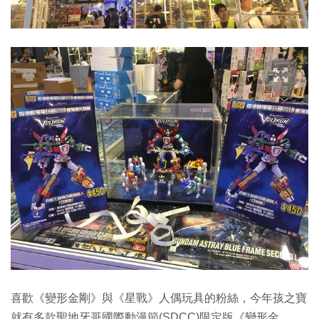
喜歡《變形金剛》與《星戰》人偶玩具的粉絲，今年孩之寶
就有多款聖地牙哥國際動漫節(SDCC)限定版《變形金