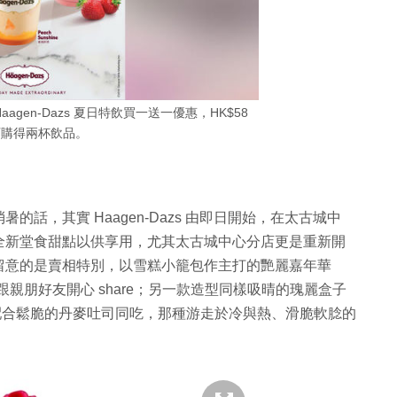
gen-Dazs 夏日特飲買一送一優惠，HK$58
可購得兩杯飲品。
話，其實 Haagen-Dazs 由即日開始，在太古城中
都推出全新堂食甜點以供享用，尤其太古城中心分店更是重新開
留意的是賣相特別，以雪糕小籠包作主打的艷麗嘉年華
合跟親朋好友開心 share；另一款造型同樣吸晴的瑰麗盒子
，但配合鬆脆的丹麥吐司同吃，那種游走於冷與熱、滑脆軟腍的