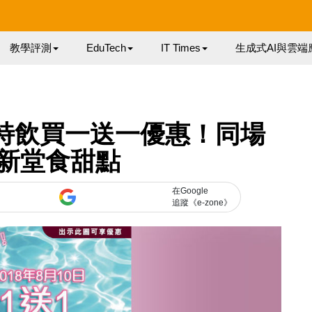
教學評測
EduTech
IT Times
生成式AI與雲端
 夏日特飲買一送一優惠！同場
新堂食甜點
在Google
追蹤《e-zone》