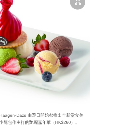
agen-Dazs 由即日開始都推出全新堂食美
籠包作主打的艷麗嘉年華（HK$260）。