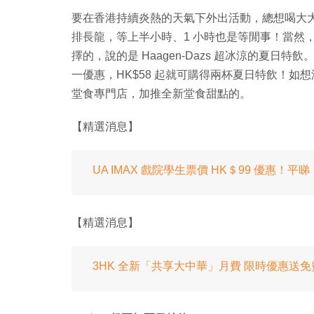
要在香港持續炎熱的天氣下外出活動，總想喝大
排長龍，等上半小時、1 小時也是等閒事！當然
擇的，說的是 Haagen-Dazs 超冰涼的夏日特飲。由
一優惠，HK$58 起就可購得兩杯夏日特飲！如想涼住
堂食專門店，加推全新堂食甜點的。
【精選消息】
UA IMAX 戲院學生票價 HK＄99 優惠！
【精選消息】
3HK 全新「共享大中華」月費 限時優惠送