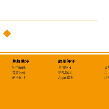
遊戲動漫
教學評測
I
熱門遊戲
應用秘技
業
電競裝備
新品測試
AI
動漫玩具
Apps 情報
名