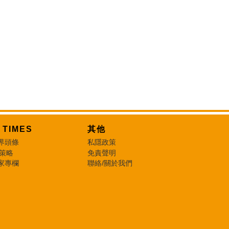
T TIMES
其他
界頭條
私隱政策
 策略
免責聲明
家專欄
聯絡/關於我們