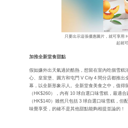
只要出示這張優惠圖片，就可享用 Haa
起就
加推全新堂食甜點
假如嫌外出天氣過於酷熱，想留在室內吃個雪糕消暑的
心、皇室堡、圓方和屯門 V City 4 間分店
幕，以全新形象示人。全新堂食美食之中，值得
（HK$260），內有 10 球自選口味雪糕，最適
（HK$140）雖然只包括 3 球自選口味雪糕
味覺享受，的確不是其他甜點能夠相提並論的！