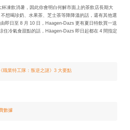
大杯凍飲消暑，因此你會明白何解市面上的茶飲店長期大
，不想喝珍奶、水果茶、芝士茶等降降溫的話，還有其他選
即日至 8 月 10 日，Haagen-Dazs 更有夏日特飲買一送
冷氣食甜點的話，Häagen-Dazs 即日起都在 4 間指定
平睇《職業特工隊：叛逆之謎》3 大要點
免費數據