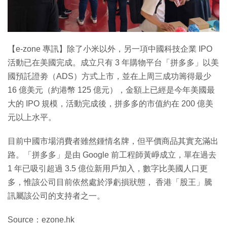
特集
【e-zone 專訊】除了小米以外，另一項中國科技企業 IPO
活動已在美國完成。成立只有 3 年購物平台「拼多多」以美
國預託證劵（ADS）方式上市，並在上周三成功籌得最少
16 億美元（約港幣 125 億元），金額上已經是今年美國最
大的 IPO 規模，活動完成後，拼多多的市值約在 200 億美
元以上水平。
目前中國市場消費者雖然鍾情名牌，但平價商品其實充滿出
路。「拼多多」是由 Google 前工程師黃崢成立，單在過去
1 年已吸引超過 3.5 億位新用戶加入，數字比美國人口更
多，惟該公司目前依然處於淨虧損狀態， 香港「股王」騰
訊屬該公司的支持者之一。
Source：ezone.hk