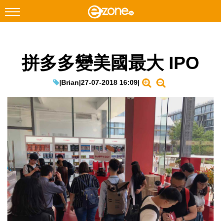
搜尋
拼多多變美國最大 IPO
Facebook
Instagram
科技焦點
|
Brian
|
27-07-2018 16:09
|
網絡生活
遊戲動漫
教學評測
EduTech
IT Times
生成式AI與雲端應用
Enterprise Digital Transformation