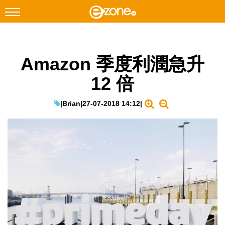
搜尋
Amazon 季度利潤急升
Facebook
Instagram
12 倍
科技焦點
網絡生活
|
Brian
|
27-07-2018 14:12
|
遊戲動漫
教學評測
EduTech
IT Times
生成式AI與雲端應用
Enterprise Digital Transformation