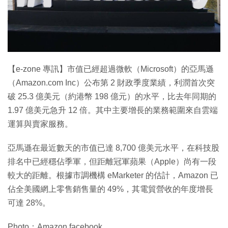
特集
【e-zone 專訊】市值已經超過微軟（Microsoft）的亞馬遜
（Amazon.com Inc）公布第 2 財政季度業績，利潤首次突
破 25.3 億美元（約港幣 198 億元）的水平，比去年同期的
1.97 億美元急升 12 倍。其中主要增長的業務範圍來自雲端
運算與賣家服務。
亞馬遜在最近數天的市值已達 8,700 億美元水平，在科技股
排名中已經穩佔季軍，但距離冠軍蘋果（Apple）尚有一段
較大的距離。根據市調機構 eMarketer 的估計，Amazon 已
佔全美國網上零售銷售量的 49%，其電貿營收的年度增長
可達 28%。
Photo：Amazon facebook