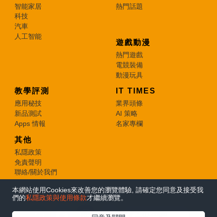
智能家居
熱門話題
科技
汽車
人工智能
遊戲動漫
熱門遊戲
電競裝備
動漫玩具
教學評測
IT TIMES
應用秘技
業界頭條
新品測試
AI 策略
Apps 情報
名家專欄
其他
私隱政策
免責聲明
聯絡/關於我們
本網站使用Cookies來改善您的瀏覽體驗, 請確定您同意及接受我
© 2026 e-zone. All Rights Reserved.
們的
私隱政策與使用條款
才繼續瀏覽。
在Google