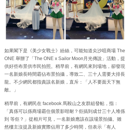
如果閣下是《美少女戰士》紛絲，可能知道尖沙咀商場 The
ONE 舉辦了「The ONE x Sailor Moon月光傳說」活動，提
供好些布景供巿民拍照。稍早前，有網民來到場地，卻發現
一名新娘長時間霸佔布景拍攝，導致二、三十人需要大排長
龍。不少網民都指責該名新娘，直斥：「人不要面天下無
敵。」
稍早前，有網民在 facebook 馬鞍山之友群組發帖，指：
「真係可以係商場霸住個景影咁耐？佢搞到成廿三十人堆係
到 等佢？」從相片可見，一名新娘應該在該場景拍攝。雖
然樓主沒提及新娘實際佔用了多少時間，但表示「有人