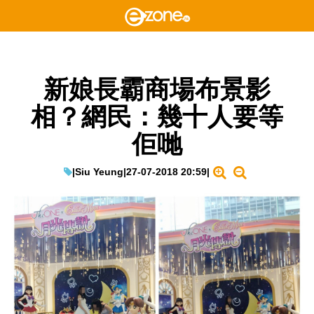
新娘長霸商場布景影
相？網民：幾十人要等
佢哋
|
Siu Yeung
|
27-07-2018 20:59
|