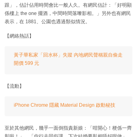
跟」，估計佔用時間會比一般人久。有網民估計：「好明顯
係樓上 the one 擺酒，中間時間落嚟影相。」另外也有網民
表示，在 1881、公園也遇過類似情況。
【網絡熱話】
黃子華私家「回水杯」失蹤 內地網民聲稱親自偷走
開價 599 元
【流動】
iPhone Chrome 隱藏 Material Design 啟動秘技
至於其他網民，幾乎一面倒指責新娘：「咁開心！梗係一齊
影啦！」、「你行去同佢講，下次結婚要影相唔好咁做」、