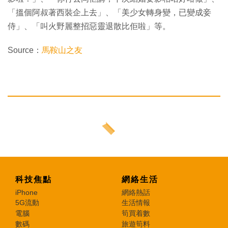
「搵個阿叔著西裝企上去」、「美少女轉身變，已變成妾
侍」、「叫火野麗整招惡靈退散比佢啦」等。
Source：
馬鞍山之友
科技焦點
網絡生活
iPhone
網絡熱話
5G流動
生活情報
電腦
筍買着數
數碼
旅遊筍料