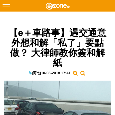
搜尋
【e＋車路事】遇交通意
Facebook
Instagram
外想和解「私了」要點
科技焦點
做？ 大律師教你簽和解
網絡生活
紙
遊戲動漫
教學評測
|
阿七
|
10-08-2018 17:41
|
EduTech
IT Times
生成式AI與雲端應用
Enterprise Digital Transformation