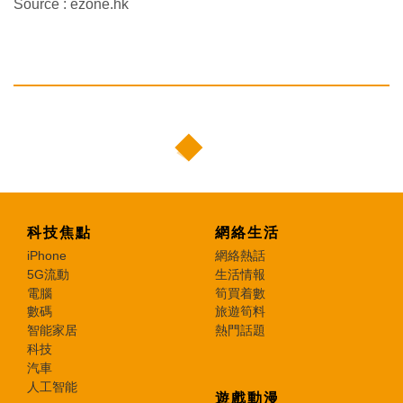
Source : ezone.hk
科技焦點
網絡生活
iPhone
網絡熱話
5G流動
生活情報
電腦
筍買着數
數碼
旅遊筍料
智能家居
熱門話題
科技
汽車
人工智能
遊戲動漫