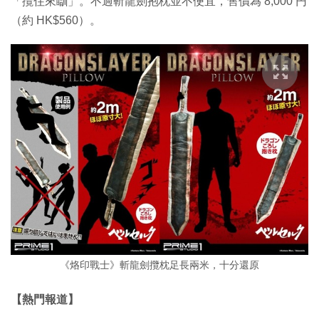
「攬住來瞓」。不過斬龍劍抱枕並不便宜，售價為 8,000 円
（約 HK$560）。
《烙印戰士》斬龍劍攬枕足長兩米，十分還原
【熱門報道】