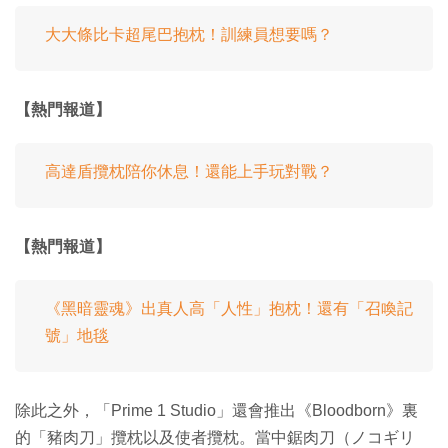
大大條比卡超尾巴抱枕！訓練員想要嗎？
【熱門報道】
高達盾攬枕陪你休息！還能上手玩對戰？
【熱門報道】
《黑暗靈魂》出真人高「人性」抱枕！還有「召喚記
號」地毯
除此之外，「Prime 1 Studio」還會推出《Bloodborn》裏
的「豬肉刀」攬枕以及使者攬枕。當中鋸肉刀（ノコギリ