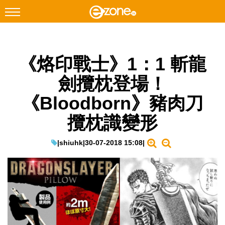
搜尋
《烙印戰士》1：1 斬龍
Facebook
Instagram
劍攬枕登場！
科技焦點
《Bloodborn》豬肉刀
網絡生活
攬枕識變形
遊戲動漫
教學評測
|
shiuhk
|
30-07-2018 15:08
|
EduTech
IT Times
生成式AI與雲端應用
Enterprise Digital Transformation