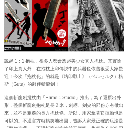
特集
說起 1：1 抱枕，很多人都會想起美少女真人抱枕。其實除
了印上真人外，在抱枕上印傳説中的兵器也依舊很受大家歡
迎！今次「抱枕化」的就是《烙印戰士》（ベルセルク）格
斯（Guts）的夥伴斬龍劍！
這個斬龍劍攬枕由「Prime 1 Studio」推出，為了還原出外
形，整個斬龍劍抱枕足長 2 米，劍柄、劍尖的部份亦有做出
來，並不是粗糙的長方抱枕條。所以，用家拿著它揮動也是
可以的。不過官方就搞笑地出圖，告訴大家最正確的玩法是