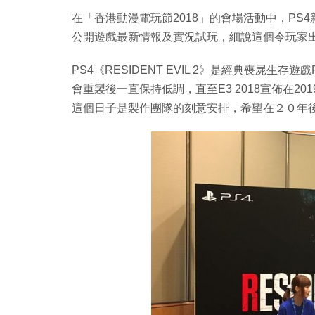
在「香港動漫電玩節2018」的會場活動中，PS4新作
公開遊戲最新情報及實況試玩，細說這個令玩家
PS4《RESIDENT EVIL 2》是經典喪屍生存遊
會重製後一直保持低調，直至E3 2018宣佈在2
這個日子是製作團隊的刻意安排，希望在２０年