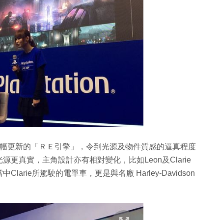
2》採用大幅更新的「ＲＥ引擎」，令到光源及物件質感的逼真程度
真實，主角設計亦有相對變化，比如Leon及Clarie
ie所駕駛的電單車，更是與名廠 Harley-Davidson