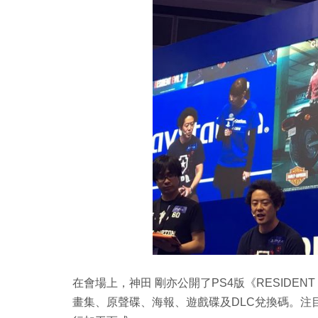
在會場上，神田 剛亦公開了PS4版《RESIDENT
畫集、原聲碟、海報、遊戲碟及DLC兌換碼。注