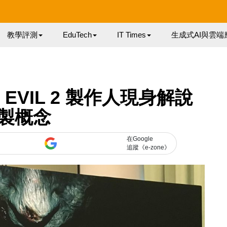
教學評測
EduTech
IT Times
生成式AI與雲端
T EVIL 2 製作人現身解說
製概念
在Google
追蹤《e-zone》