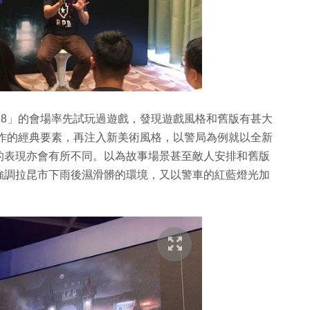
18」的會場率先試玩過遊戲，發現遊戲風格和舊版有甚大
舊作的經典要素，再注入新美術風格，以警局為例就以全新
的表現亦會有所不同。以為故事場景甚至敵人安排和舊版
強調拉昆市下雨後濕滑髒的環境，又以警車的紅藍燈光加