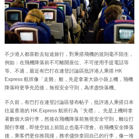
特集
不少港人都喜歡去短途旅行，對乘搭飛機的規則毫不陌生，
例如：在飛機降落前不可離開座位、不可使用手提電話等
等。不過，最近有巴打在連登討論區批評港人乘搭 HK
Express 航班像「走難」般，先是拿著大袋小袋上機，飛機
降落時更爭先恐後，無視安全守則，為求盡快落機。
不久前，有巴打在連登討論區發布帖子，批評港人乘搭日本
往返香港的 HK Express 航班行為「失禮」。先是上機時拿
著數個大袋行李，然後在飛機降落前無視安全守則，離位打
開行李櫃，即使空姐上前阻止也毫不理會。在飛機安全降落
後，乘客們更你推我撞，務求儘快拿回自己的行李，像一堆