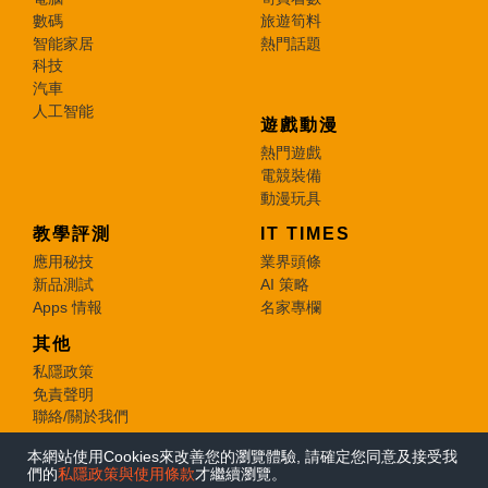
數碼
旅遊筍料
智能家居
熱門話題
科技
汽車
人工智能
遊戲動漫
熱門遊戲
電競裝備
動漫玩具
教學評測
IT TIMES
應用秘技
業界頭條
新品測試
AI 策略
Apps 情報
名家專欄
其他
私隱政策
免責聲明
聯絡/關於我們
本網站使用Cookies來改善您的瀏覽體驗, 請確定您同意及接受我
© 2026 e-zone. All Rights Reserved.
們的
私隱政策與使用條款
才繼續瀏覽。