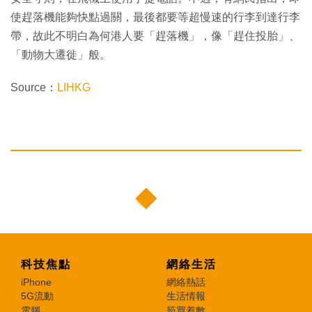
使趕落機能夠快點過關，最後都要等超慢速的行李到達行李
帶，故此不明白為何港人要「趕落機」，像「趕住投胎」、
「動物大遷徙」般。
Source：
LIHKG
科技焦點
網絡生活
iPhone
網絡熱話
5G流動
生活情報
電腦
筍買着數