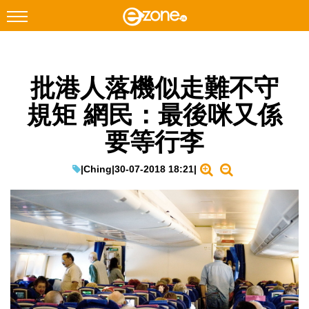
搜尋
批港人落機似走難不守
Facebook
Instagram
規矩 網民：最後咪又係
科技焦點
要等行李
網絡生活
遊戲動漫
|
Ching
|
30-07-2018 18:21
|
教學評測
EduTech
IT Times
生成式AI與雲端應用
Enterprise Digital Transformation