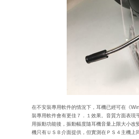
在不安裝專用軟件的情況下，耳機已經可在《Win
裝專用軟件會有更佳７．１效果。音質方面表現
用振動功能後，振動幅度隨耳機音量上限大小改
機只有ＵＳＢ介面提供，但實測在ＰＳ４主機上