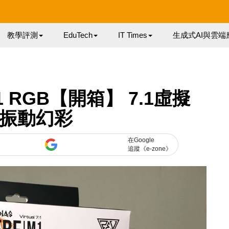
教學評測
EduTech
IT Times
生成式AI與雲端
M1 RGB【開箱】 7.1虛擬
‧振動幻彩
在Google
追蹤《e-zone》