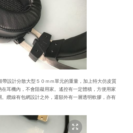
採用２段頭帶設計分散大型５０ｍｍ單元的重量，加上特大仿皮質
納在耳機內，不會阻礙用家。遙控有一定體積，方便用家
關。纜線有包網設計之外，還額外有一層透明軟膠，亦有