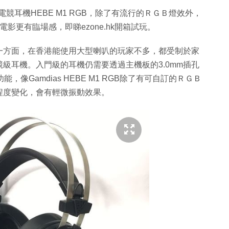
道電競耳機HEBE M1 RGB，除了有流行的ＲＧＢ燈效外，
影更有臨場感，即睇ezone.hk開箱試玩。
一方面，在香港能使用大型喇叭的玩家不多，都受制於家
級耳機。入門級的耳機仍需要透過主機板的3.0mm插孔
像Gamdias HEBE M1 RGB除了有可自訂的ＲＧＢ
程度變化，會有輕微振動效果。