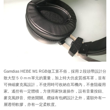
Gamdias HEBE M1 RGB做工算不俗，採用２段頭帶設計分
散大型５０ｍｍ單元的重量，加上特大仿皮質感耳罩，並有
可伸縮麥克風設計，不使用時可收納在耳機內，不會阻礙用
家。遙控有一定體積，方便用家快速操作，設有音量按鈕、
麥克風靜音、燈效開關。纜線有包網設計之外，還額外有一
層透明軟膠，亦有一定柔軟度。