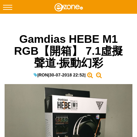
搜尋
Gamdias HEBE M1
Facebook
Instagram
RGB【開箱】 7.1虛擬
科技焦點
聲道‧振動幻彩
網絡生活
遊戲動漫
|
RON
|
30-07-2018 22:52
|
教學評測
EduTech
IT Times
生成式AI與雲端應用
Enterprise Digital Transformation