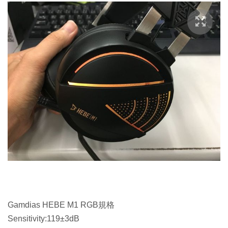
Gamdias HEBE M1 RGB規格
Sensitivity:119±3dB