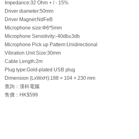
Impedance:32 Ohm + / - 15%
Driver diameter:50mm
Driver Magnet:NdFeB
Microphone size:Φ6*5mm
Microphone Sensitivity:-40db±3db
Microphone Pick up Pattern:Unidirectional
Vibration Unit Size:30mm
Cable Length:2m
Plug type:Gold-plated USB plug
Dimension (LxWxH):188 × 104 × 230 mm
查詢：漢科電腦
售價：HK$599