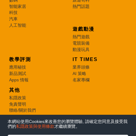
智能家居
熱門話題
科技
汽車
人工智能
遊戲動漫
熱門遊戲
電競裝備
動漫玩具
教學評測
IT TIMES
應用秘技
業界頭條
新品測試
AI 策略
Apps 情報
名家專欄
其他
私隱政策
免責聲明
聯絡/關於我們
本網站使用Cookies來改善您的瀏覽體驗, 請確定您同意及接受我
© 2026 e-zone. All Rights Reserved.
們的
私隱政策與使用條款
才繼續瀏覽。