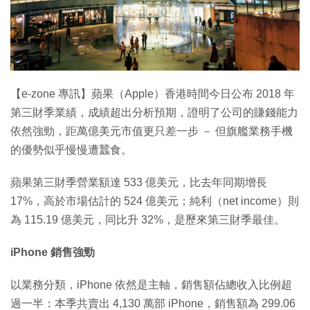
【e-zone 專訊】蘋果（Apple）香港時間今日公布 2018 年
第三財季業績，成績超出分析預期，證明了公司的賺錢能力
依然強勁，距萬億美元市值更只差一步 － 但旗艦業務手機
的優勢似乎慢慢遭蠶食。
蘋果第三財季營業額達 533 億美元，比去年同期增長
17%，高於市場估計的 524 億美元；純利（net income）則
為 115.19 億美元，同比升 32%，是歷來第三財季最佳。
iPhone 銷售強勁
以業務分類，iPhone 依然是主軸，銷售額佔總收入比例超
過一半：本季共賣出 4,130 萬部 iPhone，銷售額為 299.06