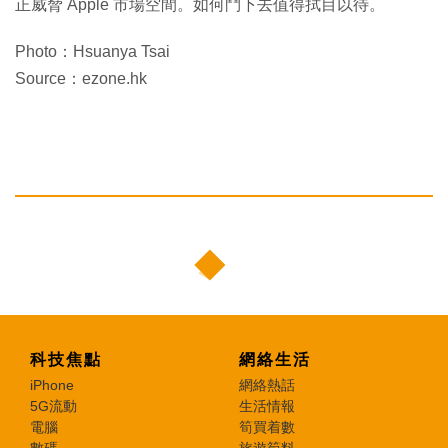
正威脅 Apple 市場空間。如何鬥下去值得拭目以待。
Photo：Hsuanya Tsai
Source：ezone.hk
科技焦點
網絡生活
iPhone
網絡熱話
5G流動
生活情報
電腦
筍買着數
數碼
旅遊筍料