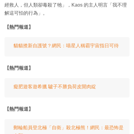
經救人，但人類卻毒殺了牠」，Kaos 的主人明言「我不理
解這可怕的行為」。
【熱門報道】
貓貓揸新自護號？網民：喵星人稱霸宇宙指日可待
【熱門報道】
癡肥遊客遊希臘 驢子不勝負荷皮開肉綻
【熱門報道】
郵輪船員登北極「自衛」殺北極熊！網民：最恐怖是