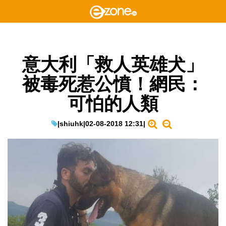
意大利「救人英雄犬」
被毒死惹公憤！網民：
可怕的人類
|
shiuhk
|
02-08-2018 12:31
|