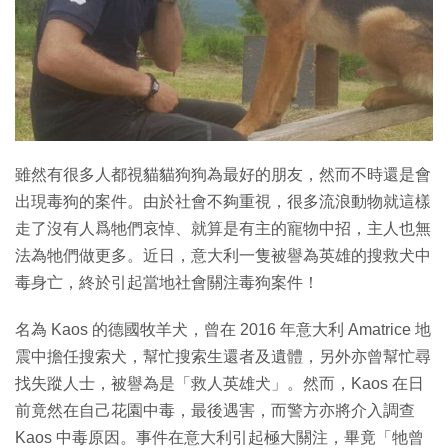
雖然有很多人都視貓貓狗狗為最好的朋友，然而不時還是會
出現毒狗的案件。由於社會不夠重視，很多流浪動物就這樣
走了沒有人爲牠們哀悼、就算是有主的寵物中招，主人也無
法為牠們做更多。近日，意大利一隻被譽為英雄的搜救犬中
毒身亡，終於引起當地社會關注毒狗案件！
名為 Kaos 的德國牧羊犬，曾在 2016 年意大利 Amatrice 地
震中擔任搜索犬，幫忙搜索生還者及遺體，另外亦曾幫忙尋
找失蹤人士，被譽為是「救人英雄犬」。然而，Kaos 在日
前竟然在自己花園中毒，最後遇害，而警方亦將介入調查
Kaos 中毒原因。事件在意大利引起極大關注，畢竟「牠曾