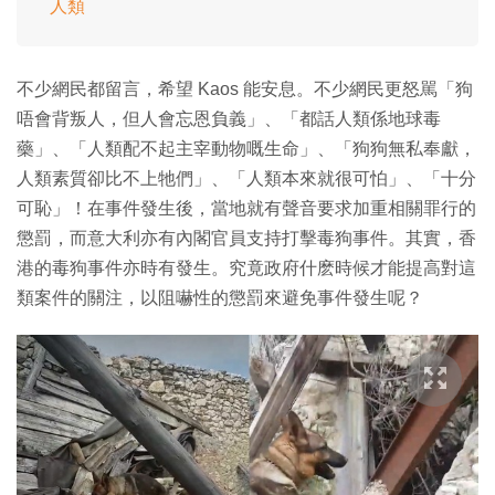
人類
不少網民都留言，希望 Kaos 能安息。不少網民更怒駡「狗
唔會背叛人，但人會忘恩負義」、「都話人類係地球毒
藥」、「人類配不起主宰動物嘅生命」、「狗狗無私奉獻，
人類素質卻比不上牠們」、「人類本來就很可怕」、「十分
可恥」！在事件發生後，當地就有聲音要求加重相關罪行的
懲罰，而意大利亦有內閣官員支持打擊毒狗事件。其實，香
港的毒狗事件亦時有發生。究竟政府什麽時候才能提高對這
類案件的關注，以阻嚇性的懲罰來避免事件發生呢？