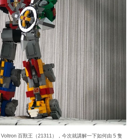
 Voltron 百獸王（21311），今次就講解一下如何由 5 隻