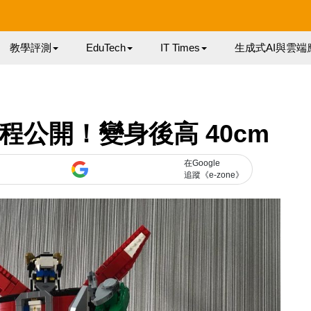
教學評測
EduTech
IT Times
生成式AI與雲端
程公開！變身後高 40cm
在Google
追蹤《e-zone》