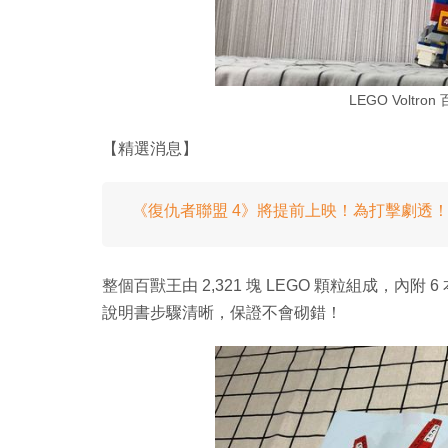
LEGO Voltr
【精選消息】
《復仇者聯盟 4》將提前上映！為打擊劇透
整個百獸王由 2,321 塊 LEGO 顆粒組成，內
說明書步驟清晰，保證不會砌錯！