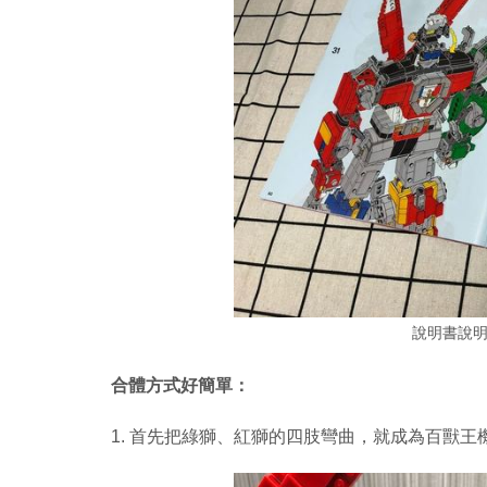
說明書說
合體方式好簡單：
1. 首先把綠獅、紅獅的四肢彎曲，就成為百獸