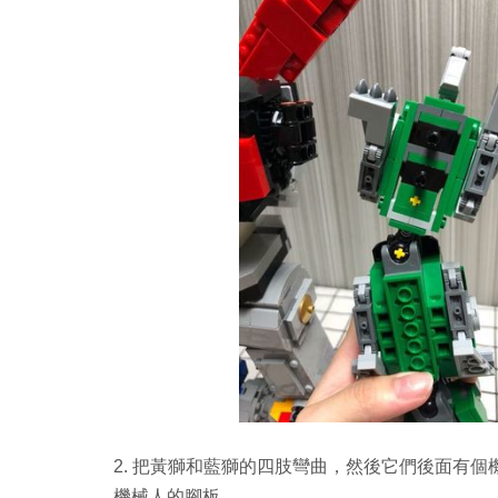
2. 把黃獅和藍獅的四肢彎曲，然後它們後面有
機械人的腳板。