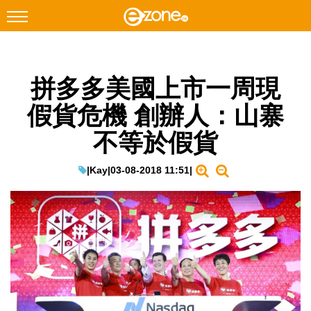
搜尋
拼多多美國上市一周現
Facebook
Instagram
假貨危機 創辦人：山寨
科技焦點
不等於假貨
網絡生活
遊戲動漫
|
Kay
|
03-08-2018 11:51
|
教學評測
EduTech
IT Times
生成式AI與雲端應用
Enterprise Digital Transformation