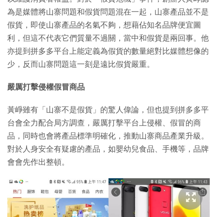
為是媒體將山寨問題和假貨問題混在一起，山寨產品並不是
假貨，即使山寨產品的名氣不夠，想藉佔知名品牌便宜圖
利，但這不代表它們質量不過關，當中和假貨是兩回事。他
亦提到拼多多平台上能定義為假貨的數量絕對比媒體想像的
少，反而山寨問題這一刻是遠比假貨嚴重。
嚴厲打擊侵權假冒商品
黃崢雖有「山寨不是假貨」的驚人偉論，但也提到拼多多平
台會全力配合局方調查，嚴厲打擊平台上侵權、假冒的商
品，同時也會將產品標準明確化，推動山寨商品產業升級。
對於人身安全有疑慮的產品，如嬰幼兒食品、手機等，品牌
會會先作出整頓。