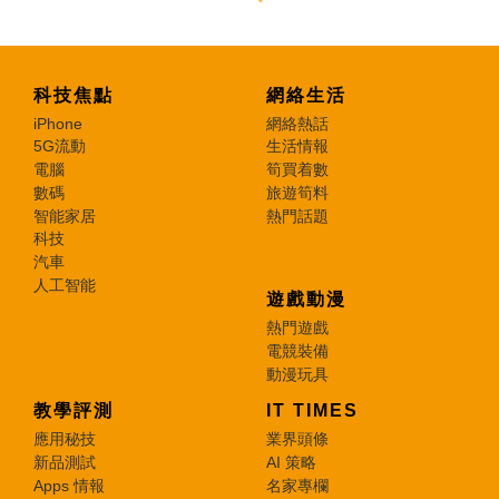
科技焦點
網絡生活
iPhone
網絡熱話
5G流動
生活情報
電腦
筍買着數
數碼
旅遊筍料
智能家居
熱門話題
科技
汽車
人工智能
遊戲動漫
熱門遊戲
電競裝備
動漫玩具
教學評測
IT TIMES
應用秘技
業界頭條
新品測試
AI 策略
Apps 情報
名家專欄