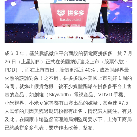
特集
成立 3 年，基於騰訊微信平台而設的新電商拼多多，於 7 月
26 日（上星期四）正式在美國納斯達克上市（股票代號：
PDD），而在上市首日，股價更漲近 40%，成為財經界最
火熱的談論對象！之不過，拼多多現在美國上市剛好 1 周的
時間，就爆出假貨危機，被不少媒體踢爆在拼多多平台上售
賣的產品，如創維（Skyworth）電視產品、VDVD 手機、
小米視界、小米 e 家等都有山寨出品的嫌疑，甚至連 ¥7.5
人民幣的貝因美臨過期奶粉都有出售，情況讓人關注。有見
及此，在國家市場監督管理總局網監司要求下，上海工商局
已約談拼多多代表，要求作出改善、整頓。