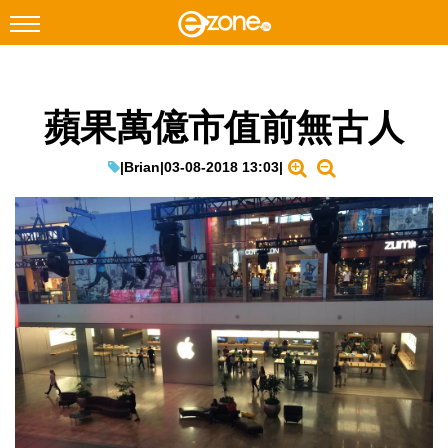
搜尋
蘋果萬億市值前無古人
Facebook
Instagram
科技焦點
|
Brian
|
03-08-2018 13:03
|
網絡生活
遊戲動漫
教學評測
EduTech
IT Times
生成式AI與雲端應用
Enterprise Digital Transformation