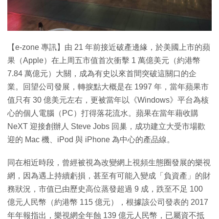
特集
【e-zone 專訊】由 21 年前接近破產邊緣，於美國上市的蘋
果（Apple）在上周五市值首次衝擊 1 萬億美元（約港幣
7.84 萬億元）大關，成為有史以來首間突破這關口的企
業。回望公司發展，轉捩點大概是在 1997 年，當年蘋果市
值只有 30 億美元左右，更被當年以《Windows》平台為核
心的個人電腦（PC）打得落花流水。蘋果在當年藉收購
NeXT 迎接創辦人 Steve Jobs 回巢，成功建立大受市場歡
迎的 Mac 機、iPod 與 iPhone 為中心的產品線。
同在相近時段，曾經被視為改變網上視頻生態圈發展的樂視
網，因為遇上持續虧損，甚至有可能入變成「負資產」的財
務狀況，市值已由歷史高位蒸發超過 9 成，跌至不足 100
億元人民幣（約港幣 115 億元），根據該公司發表的 2017
年年報指出，樂視網全年蝕 139 億元人民幣，已屬資不抵