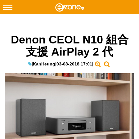
搜尋
Denon CEOL N10 組合
Facebook
Instagram
支援 AirPlay 2 代
科技焦點
網絡生活
|
KanHeung
|
03-08-2018 17:01
|
遊戲動漫
教學評測
EduTech
IT Times
生成式AI與雲端應用
Enterprise Digital Transformation