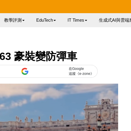
教學評測
EduTech
IT Times
生成式AI與雲端
G63 豪裝變防彈車
在Google
追蹤《e-zone》