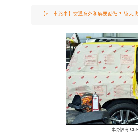
【e＋車路事】交通意外和解要點做？ 陸大
車身設有 CEN