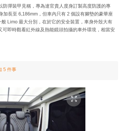
的公司，以防彈裝甲見稱，專為達官貴人度身訂製高度防護的專
將車身加長至 6,186mm，但車內只有 2 個設有腳墊的豪華座
與一般 Limo 最大分別，在於它的安全裝置，車身外殼大有
又電視又可即時觀看紅外線及熱能鏡頭拍攝的車外環境，相當安
 5 件事