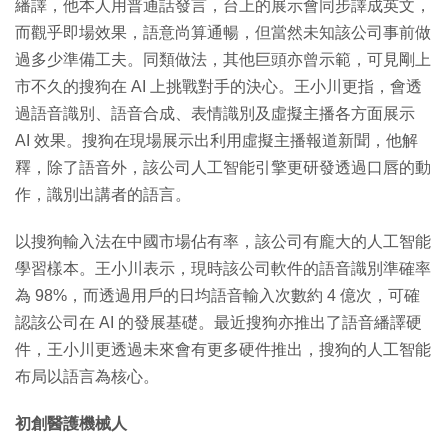
繙譯，他本人用普通話發言，台上的展示會同步譯成英文，
而觀乎即場效果，語意尚算通暢，但當然未知該公司事前做
過多少準備工夫。同類做法，其他巨頭亦曾示範，可見剛上
市不久的搜狗在 AI 上挑戰對手的決心。王小川更指，會透
過語音識別、語音合成、表情識別及虛擬主播各方面展示
AI 效果。搜狗在現場展示出利用虛擬主播報道新聞，他解
釋，除了語音外，該公司人工智能引擎更研發透過口唇的動
作，識別出講者的語言。
以搜狗輸入法在中國市場佔有率，該公司有龐大的人工智能
學習樣本。王小川表示，現時該公司軟件的語音識別準確率
為 98%，而透過用戶的日均語音輸入次數約 4 億次，可確
認該公司在 AI 的發展基礎。最近搜狗亦推出了語音繙譯硬
件，王小川更透過未來會有更多硬件推出，搜狗的人工智能
布局以語言為核心。
初創醫護機械人