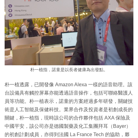
朴一植指，諾童是以長者健康為出發點。
朴一植透露，已開發像 Amazon Alexa 一樣的語音助理。該
台設備具有觸控屏幕亦能透過語音操作，包括可聯絡醫護人
員等功能。朴一植表示，諾童的方案經過多年研發，關鍵技
術是人工智能及保健科技。業界合作及投資者是初創成長的
關鍵，朴一植指，現時該公司的合作夥伴包括 AXA 保險及
中國平安，該公司亦是德國製藥及化工集團拜耳（Bayer）
的初創計劃成員，亦得到法國 La France Tech 的協助，夥