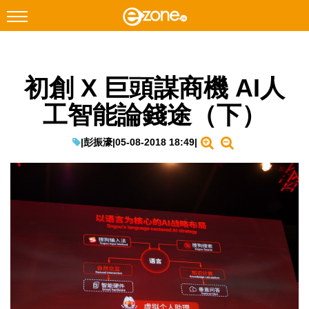
搜尋
初創 X 巨頭謀商機 AI人
Facebook
Instagram
工智能論錢途（下）
科技焦點
網絡生活
|
彭振濠
|
05-08-2018 18:49
|
遊戲動漫
教學評測
EduTech
IT Times
生成式AI與雲端應用
Enterprise Digital Transformation