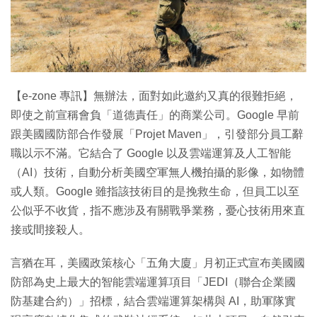
特集
【e-zone 專訊】無辦法，面對如此邀約又真的很難拒絕，
即使之前宣稱會負「道德責任」的商業公司。Google 早前
跟美國國防部合作發展「Projet Maven」，引發部分員工辭
職以示不滿。它結合了 Google 以及雲端運算及人工智能
（AI）技術，自動分析美國空軍無人機拍攝的影像，如物體
或人類。Google 雖指該技術目的是挽救生命，但員工以至
公似乎不收貨，指不應涉及有關戰爭業務，憂心技術用來直
接或間接殺人。
言猶在耳，美國政策核心「五角大廈」月初正式宣布美國國
防部為史上最大的智能雲端運算項目「JEDI（聯合企業國
防基建合約）」招標，結合雲端運算架構與 AI，助軍隊實