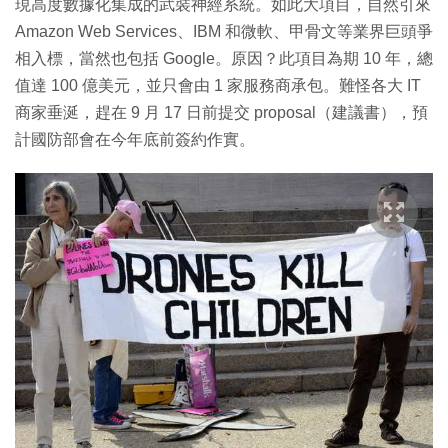
現高度數據化集成的武裝神經系統。如此大項目，自然引來
Amazon Web Services、IBM 和微軟、甲骨文等業界巨頭爭
相入標，當然也包括 Google。原因？此項目為期 10 年，總
值達 100 億美元，並只會由 1 家服務商承包。難怪各大 IT
商家垂涎，趕在 9 月 17 日前提交 proposal（建議書），預
計國防部會在今年底前簽約作實。