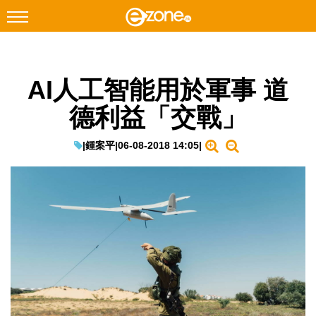
搜尋
AI人工智能用於軍事 道
Facebook
Instagram
德利益「交戰」
科技焦點
網絡生活
|
鍾案平
|
06-08-2018 14:05
|
遊戲動漫
教學評測
EduTech
IT Times
生成式AI與雲端應用
Enterprise Digital Transformation