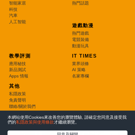
智能家居
熱門話題
科技
汽車
人工智能
遊戲動漫
熱門遊戲
電競裝備
動漫玩具
教學評測
IT TIMES
應用秘技
業界頭條
新品測試
AI 策略
Apps 情報
名家專欄
其他
私隱政策
免責聲明
聯絡/關於我們
本網站使用Cookies來改善您的瀏覽體驗, 請確定您同意及接受我
© 2026 e-zone. All Rights Reserved.
們的
私隱政策與使用條款
才繼續瀏覽。
在Google
同意及關閉