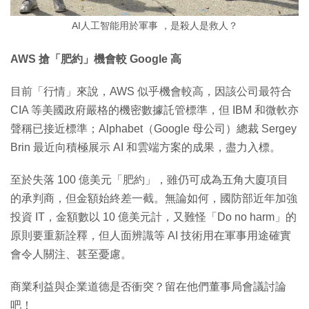
AI人工智能用於軍事 ，是殺人是救人？
AWS 搶「肥約」機會較 Google 高
目前「行情」來說，AWS 似乎機會較高，因該公司最符合
CIA 等美國政府嚴格的機密數據託管標準，但 IBM 和微軟亦
聲稱已接近標準；Alphabet（Google 母公司）總裁 Sergey
Brin 最近向積極展示 AI 和雲端方案的成果，盡力入標。
至於失落 100 億美元「肥約」，雖仍可成為五角大廈項目
的承判商，但金額始終差一截。無論如何，國防部近年加強
投資 IT，金額數以 10 億美元計，又難怪「Do no harm」的
原則要重新詮釋，但人面辨識等 AI 技術用在軍事用途確實
會令人關注、甚至憂慮。
商業利益與企業道德是否衝突？留在他們董事局會議討論
吧！