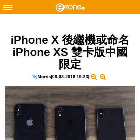
搜尋
iPhone X 後繼機或命名
Facebook
Instagram
iPhone XS 雙卡版中國
科技焦點
限定
網絡生活
遊戲動漫
|
Morris
|
06-08-2018 19:23
|
教學評測
EduTech
IT Times
生成式AI與雲端應用
Enterprise Digital Transformation