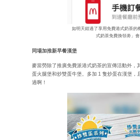
如明天錯過了享用免費港式奶茶的機會
式奶茶免費換領劵」會在
同場加推新早餐漢堡
麥當勞除了推廣免費派港式奶茶的宣傳活動外，其實
蛋火腿堡和炒雙蛋牛堡。多加 1 隻炒蛋在漢堡
過啊！