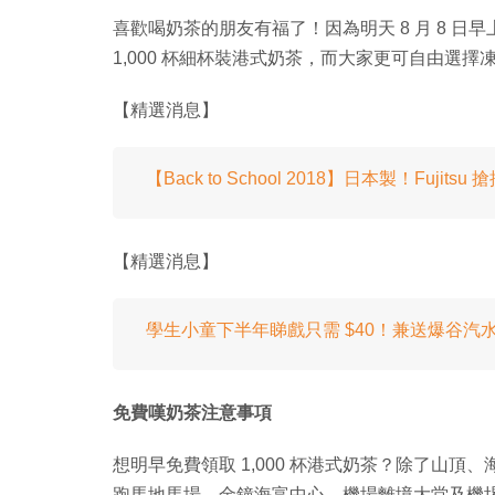
喜歡喝奶茶的朋友有福了！因為明天 8 月 8 日
1,000 杯細杯裝港式奶茶，而大家更可自由選擇凍飲
【精選消息】
【Back to School 2018】日本製！Fujit
【精選消息】
學生小童下半年睇戲只需 $40！兼送爆谷汽
免費嘆奶茶注意事項
想明早免費領取 1,000 杯港式奶茶？除了山
跑馬地馬場、金鐘海富中心、機場離境大堂及機