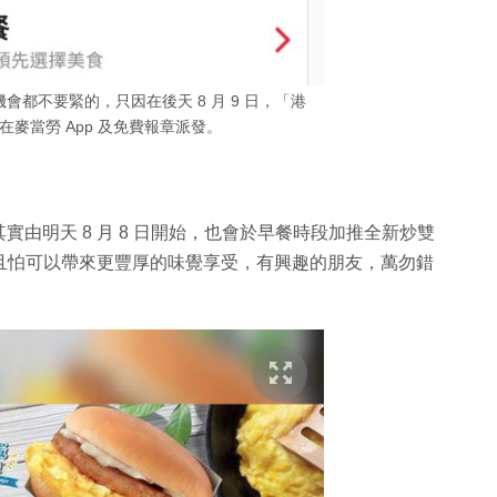
都不要緊的，只因在後天 8 月 9 日，「港
麥當勞 App 及免費報章派發。
由明天 8 月 8 日開始，也會於早餐時段加推全新炒雙
，且怕可以帶來更豐厚的味覺享受，有興趣的朋友，萬勿錯