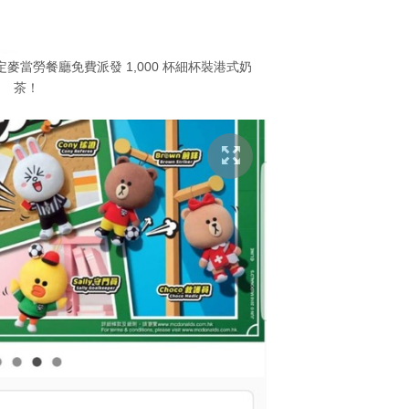
麥當勞餐廳免費派發 1,000 杯細杯裝港式奶
茶！