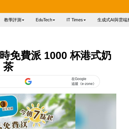
教學評測
EduTech
IT Times
生成式AI與雲端
時免費派 1000 杯港式奶
茶
在Google
追蹤《e-zone》