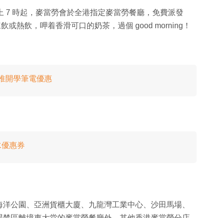
早上 7 時起，麥當勞會於全港指定麥當勞餐廳，免費派發
或熱飲，呷着香滑可口的奶茶，過個 good morning！
su 搶推開學筆電優惠
水優惠券
頂、海洋公園、亞洲貨櫃大廈、九龍灣工業中心、沙田馬場、
埸禁區離境東大堂的麥當勞餐廳外，其他香港麥當勞分店