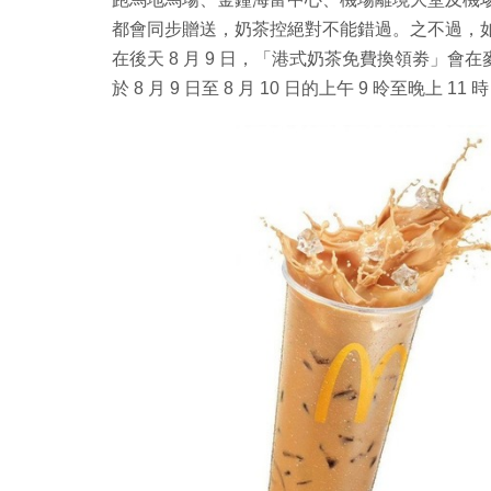
都會同步贈送，奶茶控絕對不能錯過。之不過，
在後天 8 月 9 日，「港式奶茶免費換領劵」會
於 8 月 9 日至 8 月 10 日的上午 9 昤至晚上 