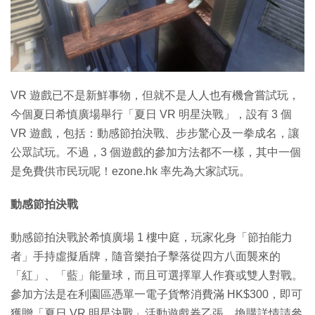
特集
VR 遊戲已不是新鮮事物，但就不是人人也有機會嘗試玩，
今個夏日希慎廣場舉行「夏日 VR 明星決戰」，設有 3 個
VR 遊戲，包括：動感節拍決戰、步步驚心及一拳成名，讓
公眾試玩。不過，3 個遊戲的參加方法都不一樣，其中一個
是免費供市民玩呢！ezone.hk 率先為大家試玩。
動感節拍決戰
動感節拍決戰於希慎廣場 1 樓中庭，玩家化身「節拍能力
者」手持虛擬盾牌，隨音樂拍子擊落從四方八面襲來的
「紅」、「藍」能量球，而且可選擇單人作賽或雙人對戰。
參加方法是在利園區憑單一電子貨幣消費滿 HK$300，即可
獲贈「夏日 VR 明星決戰」活動遊戲券乙張，換購詳情請參