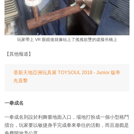
玩家帶上 VR 眼鏡後就像站上了搖搖欲墜的虛擬吊橋上
【其他報道】
荃新天地亞洲玩具展 TOYSOUL 2018 - Junior 版率
先直擊
一拳成名
一拳成名則設於利舞臺地面入口，場地打扮成一個小型格鬥
擂台，玩家要以敏捷身手完成拳來拳往的活動，而且遊戲是
免費開放予公眾。