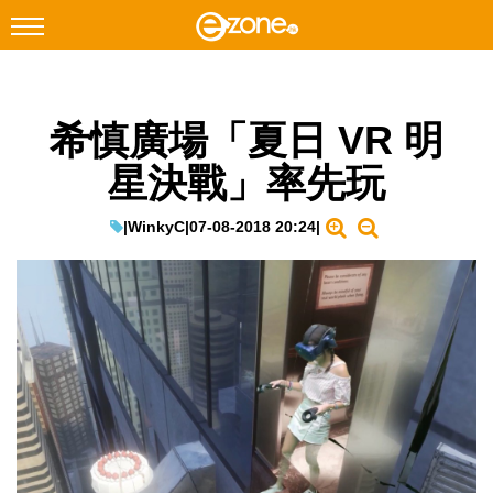
搜尋
希慎廣場「夏日 VR 明
Facebook
Instagram
星決戰」率先玩
科技焦點
網絡生活
|
WinkyC
|
07-08-2018 20:24
|
遊戲動漫
教學評測
EduTech
IT Times
生成式AI與雲端應用
Enterprise Digital Transformation