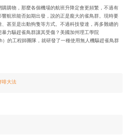
網購購物，那麼各個機場的航班升降定會更頻繁，不過有
影響航班能否如期出發，說的正是龐大的雀鳥群。現時要
槍、甚至是出動狗隻等方式。不過科技發達，再多難纏的
想暴力驅趕雀鳥群讓其受傷？美國加州理工學院
ogy，下稱 Caltech）的工程師團隊，就研發了一種使用無人機驅趕雀鳥群
嘆好啡大法