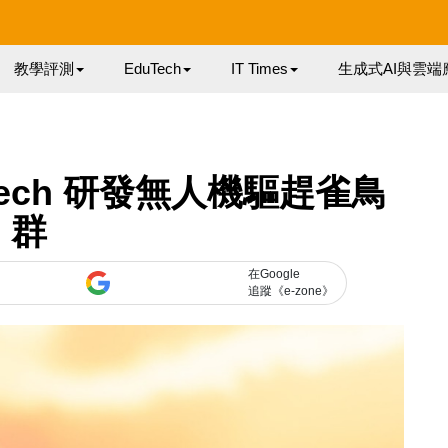
教學評測
EduTech
IT Times
生成式AI與雲端
ech 研發無人機驅趕雀鳥
群
在Google
追蹤《e-zone》