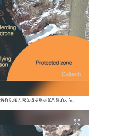
IF 圖，解釋以無人機在機場驅趕雀鳥群的方法。