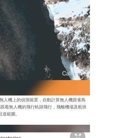
置於無人機上的偵測裝置，自動計算無人機跟雀鳥
群跟着無人機的飛行軌跡飛行，飛離機場及航班
航道範圍。