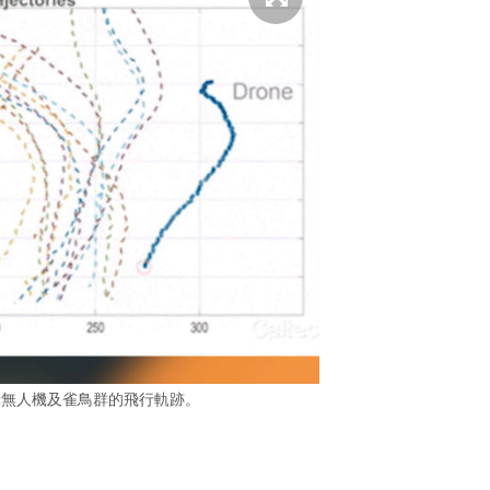
釋無人機及雀鳥群的飛行軌跡。