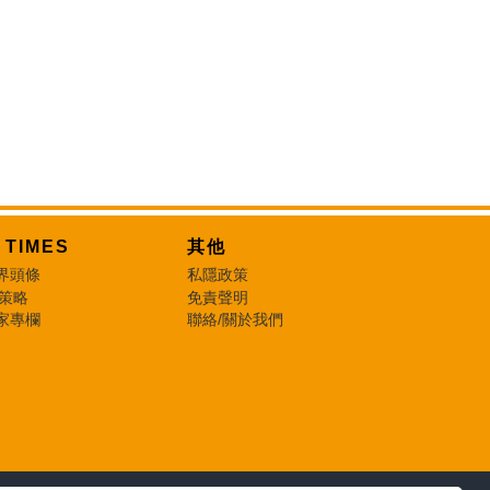
T TIMES
其他
界頭條
私隱政策
 策略
免責聲明
家專欄
聯絡/關於我們