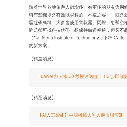
隨着世界各地旅遊人數增多、有更多的朋友選用
時有些機場會有難以驅趕的「不速之客」，或會
驅趕雀鳥群，大多會使用警報器、閃燈、射擊空
問題都可找科技代勞，想保持航道暢通，但又不
（California Institute of Technol
的新方案。
【精選消息】
Huawei 無人機 30 秒極速送咖啡！3 步即
【精選消息】
【AI人工智能】中國機械人無人機市場預測