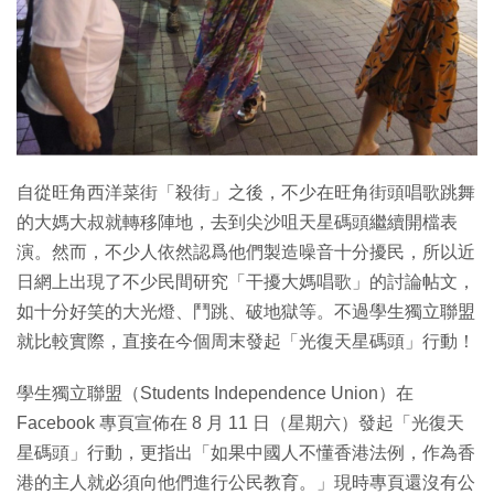
自從旺角西洋菜街「殺街」之後，不少在旺角街頭唱歌跳舞
的大媽大叔就轉移陣地，去到尖沙咀天星碼頭繼續開檔表
演。然而，不少人依然認爲他們製造噪音十分擾民，所以近
日網上出現了不少民間研究「干擾大媽唱歌」的討論帖文，
如十分好笑的大光燈、鬥跳、破地獄等。不過學生獨立聯盟
就比較實際，直接在今個周末發起「光復天星碼頭」行動！
學生獨立聯盟（Students Independence Union）在
Facebook 專頁宣佈在 8 月 11 日（星期六）發起「光復天
星碼頭」行動，更指出「如果中國人不懂香港法例，作為香
港的主人就必須向他們進行公民教育。」現時專頁還沒有公