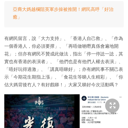
亞裔大媽越欄阻英軍步操被推開！網民高呼「好治
癒」
有網民留言，說「大力支持」、「香港人自己救」、「作為
一個香港人，你必須要撑」、「再唔做啲嘢真係會遍地開
花」；但亦有網民不贊成此做法，指出「停一停諗一諗，其
實也有香港的表演者」、「他們也是有他們人權去表演」、
「唔好玩得過激」、「講真唔睇好」；亦有網民事不關己表
示「今期花生期指上漲」、「食花生等睇人生精彩」、「你
估大媽背後冇人？有好戲睇！」大家又睇好今次活動嗎？