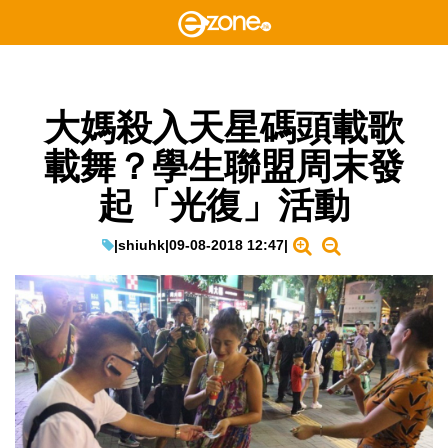
大媽殺入天星碼頭載歌
載舞？學生聯盟周末發
起「光復」活動
|
shiuhk
|
09-08-2018 12:47
|