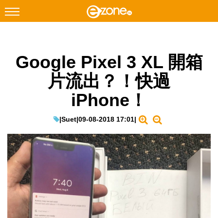
搜尋
Google Pixel 3 XL 開箱
Facebook
Instagram
片流出？！快過
科技焦點
iPhone！
網絡生活
遊戲動漫
|
Suet
|
09-08-2018 17:01
|
教學評測
EduTech
IT Times
生成式AI與雲端應用
Enterprise Digital Transformation