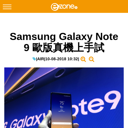
搜尋
Samsung Galaxy Note
Facebook
Instagram
9 歐版真機上手試
科技焦點
網絡生活
|
AIR
|
10-08-2018 10:32
|
遊戲動漫
教學評測
EduTech
IT Times
生成式AI與雲端應用
Enterprise Digital Transformation