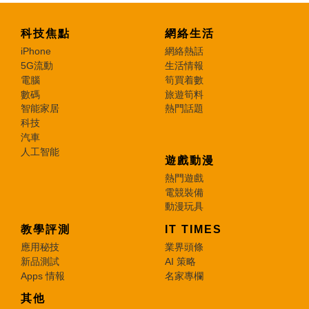
科技焦點
網絡生活
iPhone
網絡熱話
5G流動
生活情報
電腦
筍買着數
數碼
旅遊筍料
智能家居
熱門話題
科技
汽車
人工智能
遊戲動漫
熱門遊戲
電競裝備
動漫玩具
教學評測
IT TIMES
應用秘技
業界頭條
新品測試
AI 策略
Apps 情報
名家專欄
其他