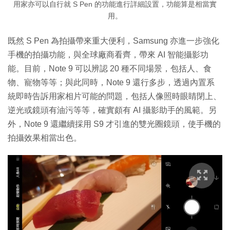
用家亦可以自行就 S Pen 的功能進行詳細設置，功能算是相當實
用。
既然 S Pen 為拍攝帶來重大便利，Samsung 亦進一步強化
手機的拍攝功能，與全球廠商看齊，帶來 AI 智能攝影功
能。目前，Note 9 可以辨認 20 種不同場景，包括人、食
物、寵物等等；與此同時，Note 9 還行多步，透過內置系
統即時告訴用家相片可能的問題，包括人像照時眼睛閉上、
逆光或鏡頭有油污等等，確實頗有 AI 攝影助手的風範。另
外，Note 9 還繼續採用 S9 才引進的雙光圈鏡頭，使手機的
拍攝效果相當出色。