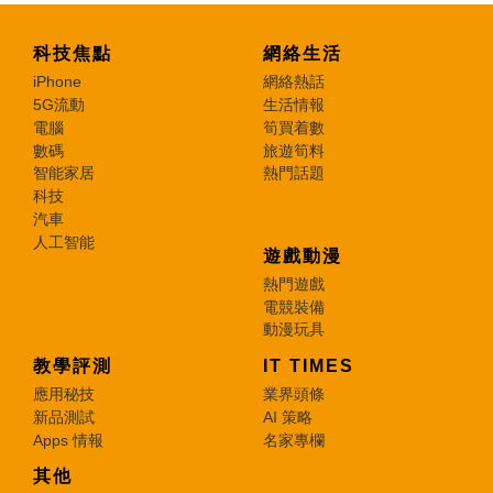
科技焦點
網絡生活
iPhone
網絡熱話
5G流動
生活情報
電腦
筍買着數
數碼
旅遊筍料
智能家居
熱門話題
科技
汽車
人工智能
遊戲動漫
熱門遊戲
電競裝備
動漫玩具
教學評測
IT TIMES
應用秘技
業界頭條
新品測試
AI 策略
Apps 情報
名家專欄
其他