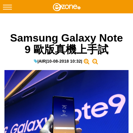
搜尋
Samsung Galaxy Note
Facebook
Instagram
9 歐版真機上手試
科技焦點
網絡生活
|
AIR
|
10-08-2018 10:32
|
遊戲動漫
教學評測
EduTech
IT Times
生成式AI與雲端應用
Enterprise Digital Transformation