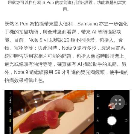
用家亦可以自行就 S Pen 的功能進行詳細設置，功能算是相當實
用。
既然 S Pen 為拍攝帶來重大便利，Samsung 亦進一步強化
手機的拍攝功能，與全球廠商看齊，帶來 AI 智能攝影功
能。目前，Note 9 可以辨認 20 種不同場景，包括人、食
物、寵物等等；與此同時，Note 9 還行多步，透過內置系
統即時告訴用家相片可能的問題，包括人像照時眼睛閉上、
逆光或鏡頭有油污等等，確實頗有 AI 攝影助手的風範。另
外，Note 9 還繼續採用 S9 才引進的雙光圈鏡頭，使手機的
拍攝效果相當出色。