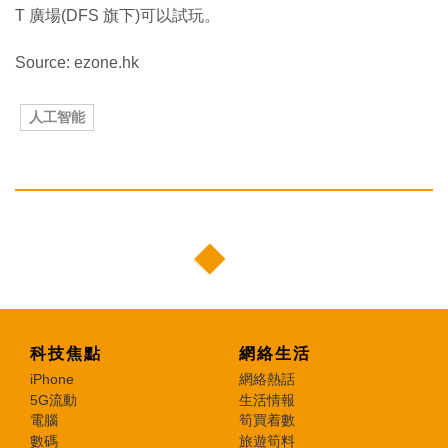
T 廣場(DFS 旗下)可以試玩。
Source: ezone.hk
人工智能
科技焦點
網絡生活
iPhone
網絡熱話
5G流動
生活情報
電腦
筍買着數
數碼
旅遊筍料