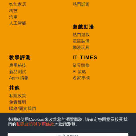
智能家居
熱門話題
科技
汽車
人工智能
遊戲動漫
熱門遊戲
電競裝備
動漫玩具
教學評測
IT TIMES
應用秘技
業界頭條
新品測試
AI 策略
Apps 情報
名家專欄
其他
私隱政策
免責聲明
聯絡/關於我們
本網站使用Cookies來改善您的瀏覽體驗, 請確定您同意及接受我
© 2026 e-zone. All Rights Reserved.
們的
私隱政策與使用條款
才繼續瀏覽。
在Google