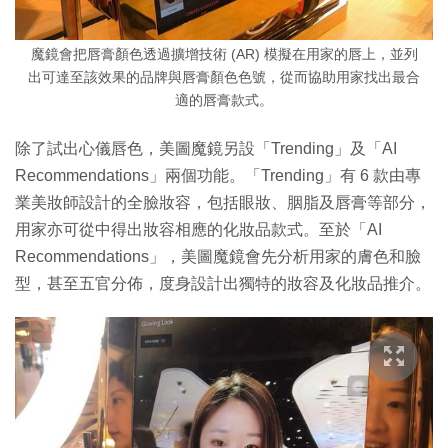
魔鏡會把唇膏顏色透過擴增技術 (AR) 模擬在用家的唇上，並列
出可達至該效果的品牌與唇膏顏色色號，從而協助用家找出最合
適的唇膏款式。
除了試出心儀唇色，美圖魔鏡另設「Trending」及「AI
Recommendations」兩個功能。「Trending」有 6 款由專
業美妝師設計的全臉妝容，包括眼妝、胭脂及唇膏等部分，
用家亦可從中得出妝容相應的化妝品款式。至於「AI
Recommendations」，美圖魔鏡會先分析用家的膚色和臉
型，甚至五官分佈，度身設計出獨特的妝容及化妝品推介。