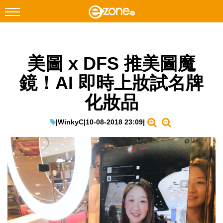
搜尋
美圖 x DFS 推美圖魔
Facebook
Instagram
鏡！AI 即時上妝試名牌
科技焦點
化妝品
網絡生活
遊戲動漫
|
WinkyC
|
10-08-2018 23:09
|
教學評測
EduTech
IT Times
生成式AI與雲端應用
Enterprise Digital Transformation