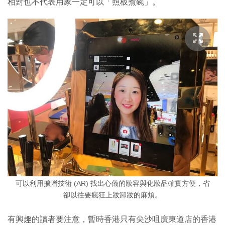
相對也不代表用家一定可以「照板煮碗」。
可以利用擴增技術 (AR) 找出心儀的妝容與化妝品確實方便，省
卻以往要瘋狂上妝卸妝的麻煩。
有興趣的讀者要注意，暫時香港只有尖沙咀廣東道店的香港