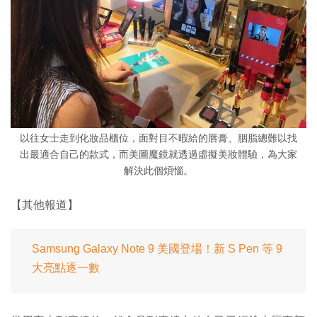
以往女士走到化妝品櫃位，面對目不暇給的唇膏、胭脂總難以找
出最適合自己的款式，而美圖魔鏡就透過虛擬美妝體驗，為大家
解決此個煩惱。
【其他報道】
Samsung Galaxy Note 9 美國登場！新 S Pen 等 9
大亮點逐一數