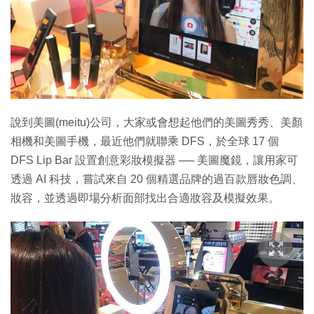
特集
說到美圖(meitu)公司，大家或會想起他們的美圖秀秀、美顏
相機和美圖手機，最近他們就聯乘 DFS，於全球 17 個
DFS Lip Bar 設置創意彩妝模擬器 ── 美圖魔鏡，讓用家可
透過 AI 科技，嘗試來自 20 個精選品牌的過百款唇妝色調、
妝容，並透過即場分析面部找出合適妝容及模擬效果。