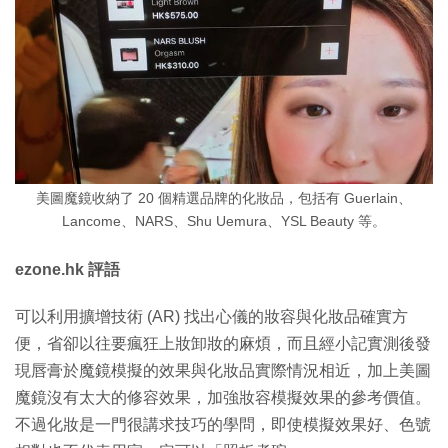
美圖魔鏡收納了 20 個精選品牌的化妝品，包括有 Guerlain、
Lancome、NARS、Shu Uemura、YSL Beauty 等。
ezone.hk 評語
可以利用擴增技術 (AR) 找出心儀的妝容與化妝品確實方
便，省卻以往要瘋狂上妝卸妝的麻煩，而且經小記實測後發
現唇膏於魔鏡模擬的效果與化妝品實際情況相近，加上美圖
魔鏡沒有太大的修容效果，加強妝容模擬效果的參考價值。
不過化妝是一門很講求技巧的學問，即使模擬效果好、色號