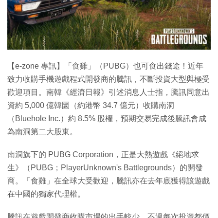
特集
【e-zone 專訊】「食雞」（PUBG）也可食出錢途！近年
致力收購手機遊戲程式開發商的騰訊，不斷投資大型與極受
歡迎項目。南韓《經濟日報》引述消息人士指，騰訊同意出
資約 5,000 億韓圜（約港幣 34.7 億元）收購南洞
（Bluehole Inc.）約 8.5% 股權，預期交易完成後騰訊會成
為南洞第二大股東。
南洞旗下的 PUBG Corporation，正是大熱遊戲《絕地求
生》（PUBG；PlayerUnknown's Battlegrounds）的開發
商。「食雞」在全球大受歡迎，騰訊亦在去年底獲得該遊戲
在中國的獨家代理權。
騰訊在遊戲開發商收購市場的出手較少，不過每次投資都價