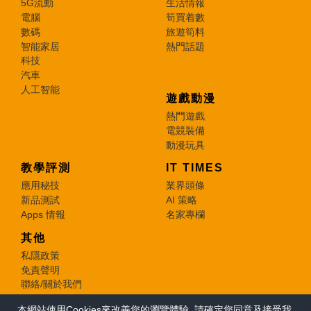
5G流動
生活情報
電腦
筍買着數
數碼
旅遊筍料
智能家居
熱門話題
科技
汽車
人工智能
遊戲動漫
熱門遊戲
電競裝備
動漫玩具
教學評測
IT TIMES
應用秘技
業界頭條
新品測試
AI 策略
Apps 情報
名家專欄
其他
私隱政策
免責聲明
聯絡/關於我們
本網站使用Cookies來改善您的瀏覽體驗, 請確定您同意及接受我
© 2026 e-zone. All Rights Reserved.