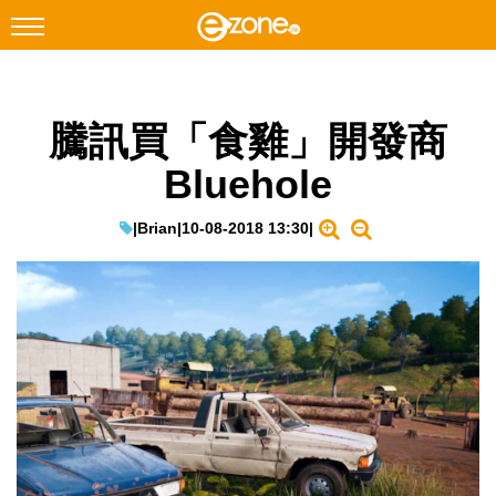
搜尋
騰訊買「食雞」開發商
Facebook
Instagram
Bluehole
科技焦點
網絡生活
|
Brian
|
10-08-2018 13:30
|
遊戲動漫
教學評測
EduTech
IT Times
生成式AI與雲端應用
Enterprise Digital Transformation